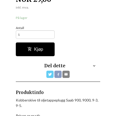
inkl. mva.
På lager
Antall
Kjøp
Del dette
Produktinfo
Kobberskive til oljetappeplugg Saab 900, 9000, 9-3,
9-5.
Prisen er pr.stk