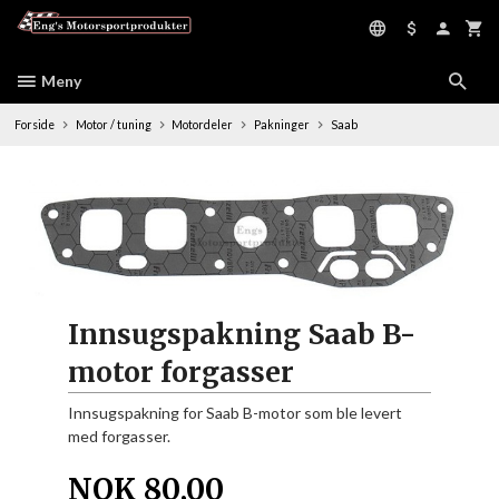
Gå
til
innholdet
Meny
Forside
Motor / tuning
Motordeler
Pakninger
Saab
Innsugspakning Saab B-
motor forgasser
Innsugspakning for Saab B-motor som ble levert
med forgasser.
NOK
80,00