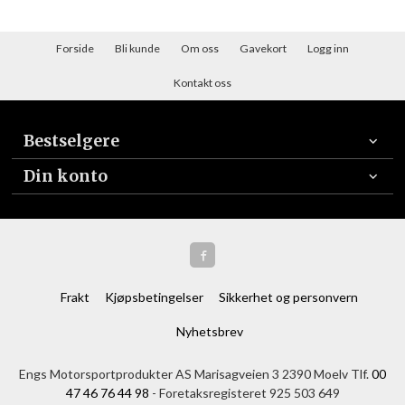
Forside
Bli kunde
Om oss
Gavekort
Logg inn
Kontakt oss
Bestselgere
Din konto
Frakt
Kjøpsbetingelser
Sikkerhet og personvern
Nyhetsbrev
Engs Motorsportprodukter AS Marisagveien 3 2390 Moelv Tlf.
00
47 46 76 44 98
- Foretaksregisteret 925 503 649