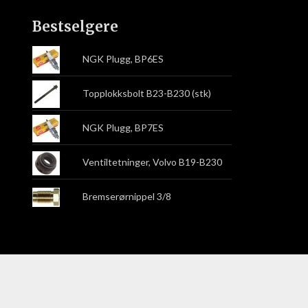
Bestselgere
NGK Plugg, BP6ES
Topplokksbolt B23-B230 (stk)
NGK Plugg, BP7ES
Ventiltetninger, Volvo B19-B230
Bremserørnippel 3/8