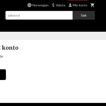
Norwegian
Valuta
Min konto
Søk
t konto
de