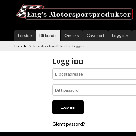
Gå
til
innholdet
Forside
Bli kunde
Om oss
Gavekort
Logg inn
Forside
Registrer handlekonto
|
Logg inn
Logg inn
Glemt passord?