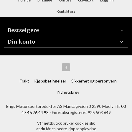
Forside
Bli kunde
Om oss
Gavekort
Logg inn
Kontakt oss
Bestselgere
Din konto
Frakt
Kjøpsbetingelser
Sikkerhet og personvern
Nyhetsbrev
Engs Motorsportprodukter AS Marisagveien 3 2390 Moelv Tlf.
00
47 46 76 44 98
- Foretaksregisteret 925 503 649
Vår nettbutikk bruker cookies slik
at du får en bedre kjøpsopplevelse