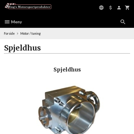
Gå
til
innholdet
Meny
Forside
Motor / tuning
Spjeldhus
Spjeldhus