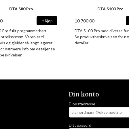
DTA S80 Pro
DTA S100 Pro
00
10 700,00
Kjøp
 Pro fullt programmerbart
DTA S100 Pro med diverse fun
trollsystem. Varen er til
Se produktbeskrivelsen for 
ris og gjelder så langt lageret
detaljer.
For nærmere info om detaljer se
beskrivelsen.
Din konto
E-postadresse
Ditt passord