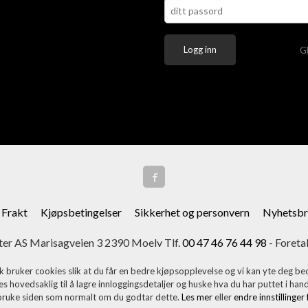
G
Frakt
Kjøpsbetingelser
Sikkerhet og personvern
Nyhetsbr
er AS Marisagveien 3 2390 Moelv Tlf.
00 47 46 76 44 98
- Foreta
k bruker cookies slik at du får en bedre kjøpsopplevelse og vi kan yte deg bed
s hovedsaklig til å lagre innloggingsdetaljer og huske hva du har puttet i han
 bruke siden som normalt om du godtar dette.
Les mer
eller
endre innstillinger