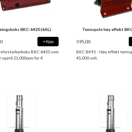
ningsboks BKC-6420 (6AL)
Tennspole høy effekt BK
00
595,00
Kjøp
sforsterkerboks BKC-6420 som
BKC BK91 - Høy effekt tennspo
 opptil 21,000rpm for 4
45,000 volt.
.