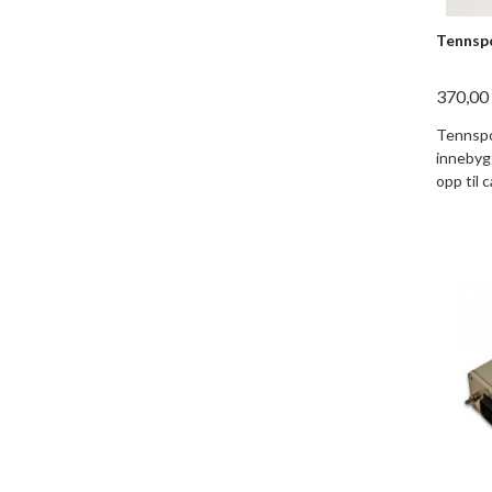
Tennsp
370,00
Tennspo
innebyg
opp til 