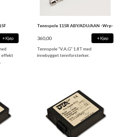
15F
Tennspole 115R ABY/ADU/AAN -Wrp-
360,00
Kjøp
Kjøp
 med
Tennspole "V.A.G" 1.8T med
 effekt
innebygget tennforsterker.
.