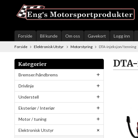
Gå
til
innholdet
Forside
Bli kunde
Om oss
Gavekort
Logg inn
Forside
Elektronisk Utstyr
Motorstyring
DTA-injeksjon/ tenning
DTA-
Kategorier
Bremser/håndbrems
Drivlinje
Understell
Eksteriør / Interiør
Motor / tuning
Elektronisk Utstyr