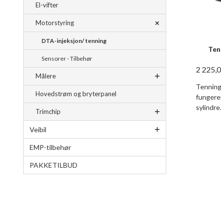
El-vifter
Motorstyring
DTA-injeksjon/ tenning
Ten
Sensorer - Tilbehør
2 225,
Målere
Tenning
Hovedstrøm og bryterpanel
fungerer
sylindre
Trimchip
Veibil
EMP-tilbehør
PAKKETILBUD