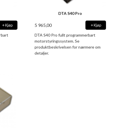
DTA S40 Pro
5 965,00
Kjøp
Kjøp
rbart
DTA S40 Pro fullt programmerbart
motorstyringssystem. Se
produktbeskrivelsen for nærmere om
detaljer.