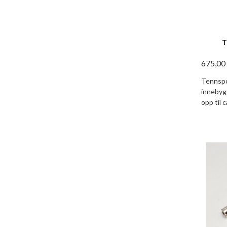
T
675,00
Tennspo
innebyg
opp til 