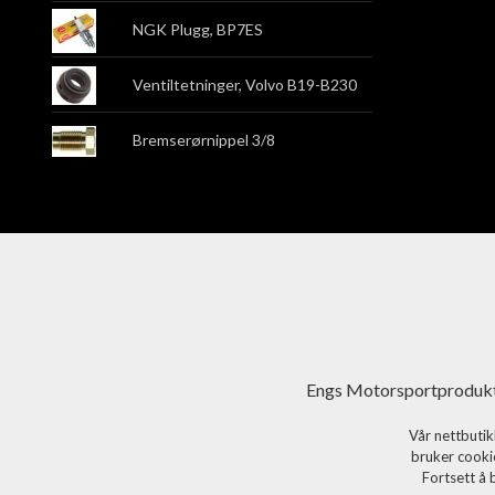
NGK Plugg, BP7ES
Ventiltetninger, Volvo B19-B230
Bremserørnippel 3/8
Engs Motorsportprodukt
Vår nettbutik
bruker cookie
Fortsett å