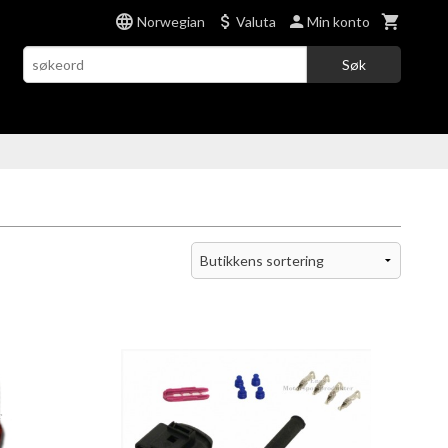
Norwegian
Valuta
Min konto
Søk