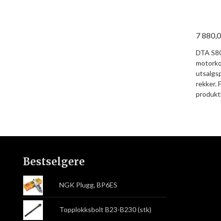
7 880,
DTA S80
motorkon
utsalgsp
rekker. 
produkt
Bestselgere
NGK Plugg, BP6ES
Topplokksbolt B23-B230 (stk)