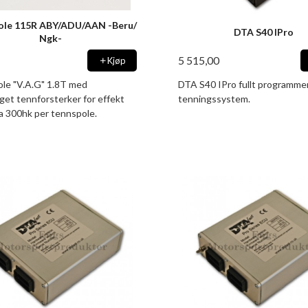
ole 115R ABY/ADU/AAN -Beru/
DTA S40 IPro
Ngk-
5 515,00
Kjøp
le "V.A.G" 1.8T med
DTA S40 IPro fullt programme
get tennforsterker for effekt
tenningssystem.
ca 300hk per tennspole.