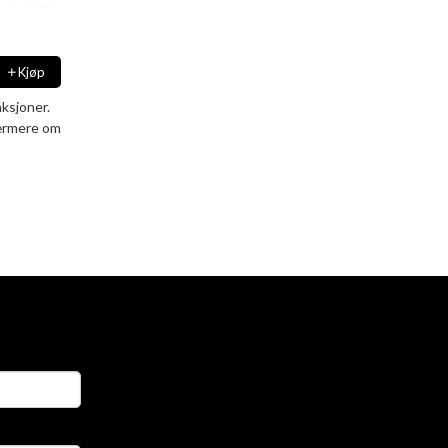
Kjøp
ksjoner.
nærmere om