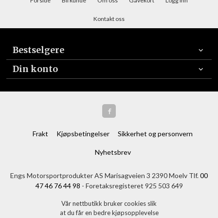
Forside
Bli kunde
Om oss
Gavekort
Logg inn
Kontakt oss
Bestselgere
Din konto
Frakt
Kjøpsbetingelser
Sikkerhet og personvern
Nyhetsbrev
Engs Motorsportprodukter AS Marisagveien 3 2390 Moelv Tlf.
00
47 46 76 44 98
- Foretaksregisteret 925 503 649
Vår nettbutikk bruker cookies slik
at du får en bedre kjøpsopplevelse