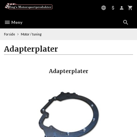
Gå
til
innholdet
Meny
Forside
Motor / tuning
Adapterplater
Adapterplater