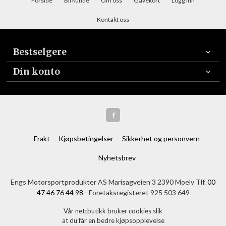
Forside
Bli kunde
Om oss
Gavekort
Logg inn
Kontakt oss
Bestselgere
Din konto
Frakt
Kjøpsbetingelser
Sikkerhet og personvern
Nyhetsbrev
Engs Motorsportprodukter AS Marisagveien 3 2390 Moelv Tlf.
00
47 46 76 44 98
- Foretaksregisteret 925 503 649
Vår nettbutikk bruker cookies slik
at du får en bedre kjøpsopplevelse