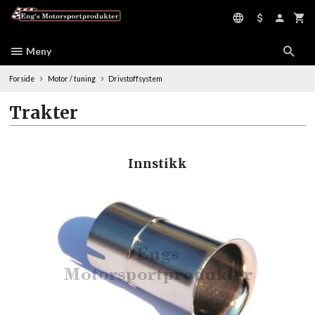
Gå
til
innholdet
Meny
Forside
Motor / tuning
Drivstoffsystem
Trakter
Innstikk