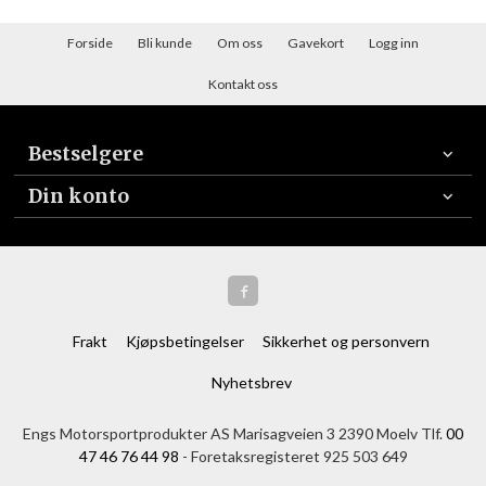
Forside
Bli kunde
Om oss
Gavekort
Logg inn
Kontakt oss
Bestselgere
Din konto
Frakt
Kjøpsbetingelser
Sikkerhet og personvern
Nyhetsbrev
Engs Motorsportprodukter AS Marisagveien 3 2390 Moelv Tlf.
00
47 46 76 44 98
- Foretaksregisteret 925 503 649