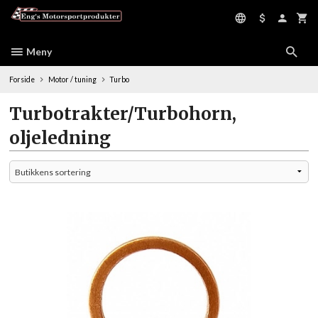
Gå
til
innholdet
Meny
Forside
Motor / tuning
Turbo
Turbotrakter/Turbohorn,
oljeledning