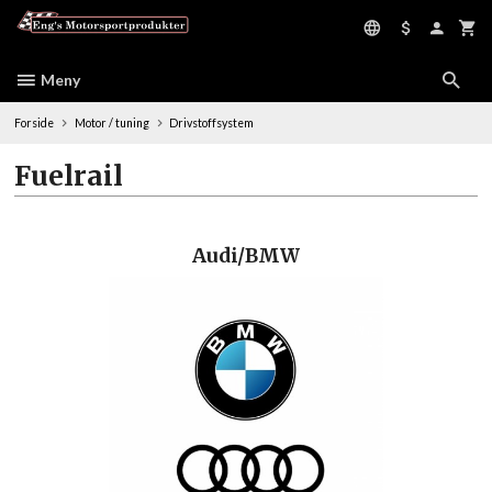
Gå
til
innholdet
Meny
Forside
Motor / tuning
Drivstoffsystem
Fuelrail
Audi/BMW