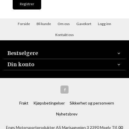
Forside
Bli kunde
Om oss
Gavekort
Logg inn
Kontakt oss
Bestselgere
Din konto
Frakt
Kjøpsbetingelser
Sikkerhet og personvern
Nyhetsbrev
Engs Motorsportprodukter AS Marisagveien 3 2390 Moelv Tlf.
00