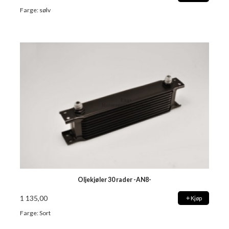
Farge: sølv
Oljekjøler 30 rader -AN8-
1 135,00
Kjøp
Farge: Sort