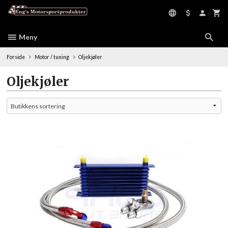
Gå
til
innholdet
Meny
Forside
Motor / tuning
Oljekjøler
Oljekjøler