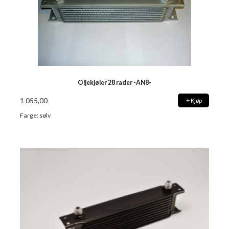
Oljekjøler 28 rader -AN8-
1 055,00
Kjøp
Farge: sølv