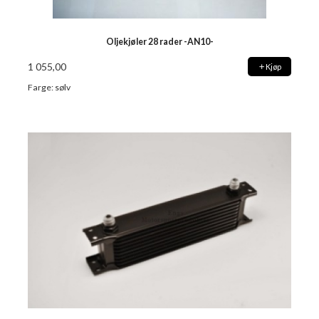
Oljekjøler 28 rader -AN10-
1 055,00
Kjøp
Farge: sølv