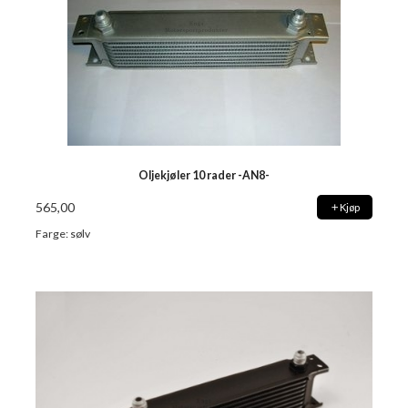
Oljekjøler 10 rader -AN8-
565,00
Kjøp
Farge: sølv