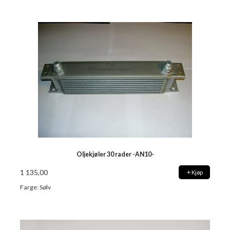
Oljekjøler 30 rader -AN10-
1 135,00
Kjøp
Farge: Sølv