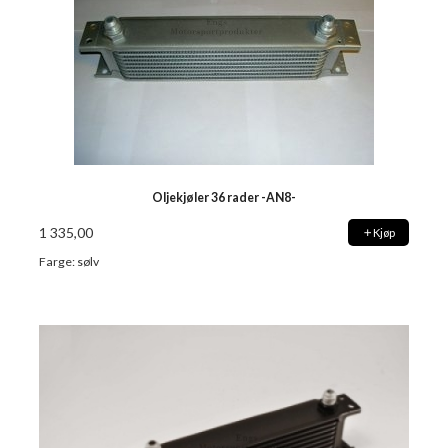
Oljekjøler 36 rader -AN8-
1 335,00
Kjøp
Farge: sølv