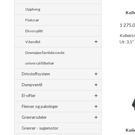
Oppheng
Kolle
Fleksrør
1 275,
Eksossplitt
Kollekto
Ut: 3,5''
V-bandkit
Downpipe/lambdasonde
universal/tilbehør
Drivstoffsystem
Dumpventil
El-vifter
Flenser og pakninger
Grenrørsdeler
Grenrør - sugemotor
Kolle