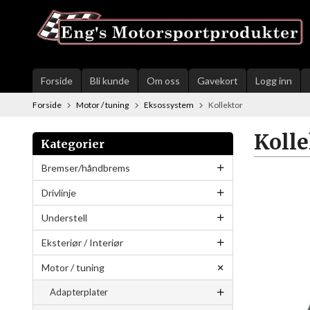
Gå
til
innholdet
Forside
Bli kunde
Om oss
Gavekort
Logg inn
Forside
Motor / tuning
Eksossystem
Kollektor
Kolle
Kategorier
Bremser/håndbrems
Drivlinje
Understell
Eksteriør / Interiør
Motor / tuning
Adapterplater