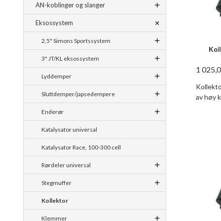
AN-koblinger og slanger
Eksossystem
2,5" Simons Sportssystem
Koll
3" JT/KL eksossystem
1 025,
Lyddemper
Kollektor
Sluttdemper/japsedempere
av høy k
Enderør
Katalysator universal
Katalysator Race, 100-300 cell
Rørdeler universal
Stegmuffer
Kollektor
Klemmer