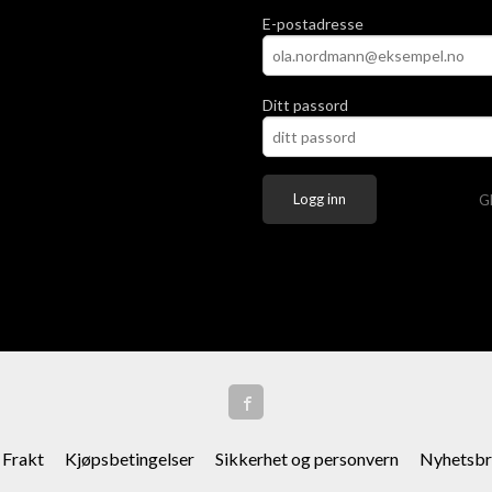
E-postadresse
Ditt passord
G
Frakt
Kjøpsbetingelser
Sikkerhet og personvern
Nyhetsbr