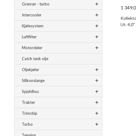
Grenrør - turbo
1 349,
Intercooler
Kollekto
Ut: 4,0''
Kjølesystem
Luftfilter
Motordeler
Catch tank olje
Oljekjøler
Silikonslange
Spjeldhus
Trakter
Trimchip
Turbo
Tenning