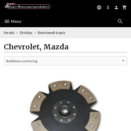
Gå
til
innholdet
Meny
Forside
Drivlinje
Sinterlamell 6-puck
Chevrolet, Mazda