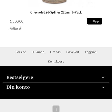
Chevrolet 26-Splines 228mm 6-Puck
1 800,00
Kjøp
Avfjæret
Forside
Bli kunde
Om oss
Gavekort
Logg inn
Kontakt oss
Bestselgere
Din konto