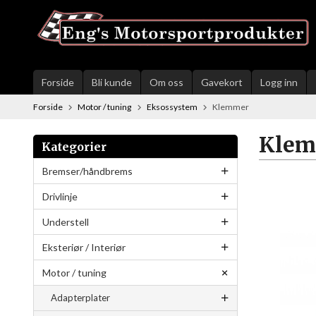
Gå
til
innholdet
Forside
Bli kunde
Om oss
Gavekort
Logg inn
Forside
Motor / tuning
Eksossystem
Klemmer
Kle
Kategorier
Bremser/håndbrems
Drivlinje
Understell
Eksteriør / Interiør
Motor / tuning
Adapterplater