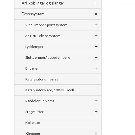
AN-koblinger og slanger
Eksossystem
2,5" Simons Sportssystem
3" JT/KL eksossystem
Lyddemper
Sluttdemper/japsedempere
Enderør
Katalysator universal
Katalysator Race, 100-300 cell
Rørdeler universal
Stegmuffer
Kollektor
Klemmer