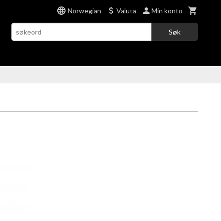
Norwegian
Valuta
Min konto
Søk