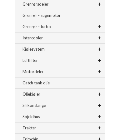
Grenrørsdeler
Grenrør - sugemotor
Grenrør - turbo
Intercooler
Kjølesystem
Luftfilter
Motordeler
Catch tank olje
Oljekjøler
Silikonslange
Spjeldhus
Trakter
Trimchip