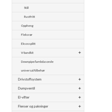
Stål
Rustfritt
Oppheng
Fleksrør
Eksossplitt
V-bandkit
Downpipe/lambdasonde
universal/tilbehør
Drivstoffsystem
Dumpventil
El-vifter
Flenser og pakninger