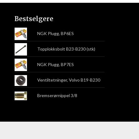
Bestselgere
NGK Plugg, BP6ES
Topplokksbolt B23-B230 (stk)
NGK Plugg, BP7ES
Ventiltetninger, Volvo B19-B230
Bremserørnippel 3/8