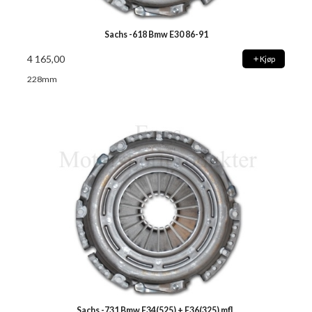
Sachs -618 Bmw E30 86-91
4 165,00
Kjøp
228mm
Sachs -731 Bmw E34(525) + E36(325) mfl.