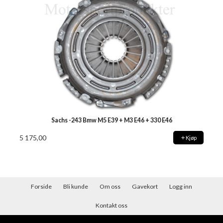
Sachs -243 Bmw M5 E39 + M3 E46 + 330 E46
5 175,00
Kjøp
Forside
Bli kunde
Om oss
Gavekort
Logg inn
Kontakt oss