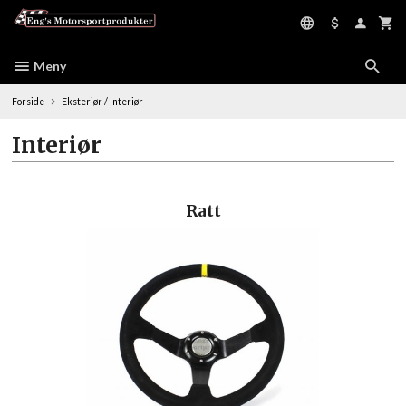
Gå
til
innholdet
Meny
Forside
Eksteriør / Interiør
Interiør
Ratt