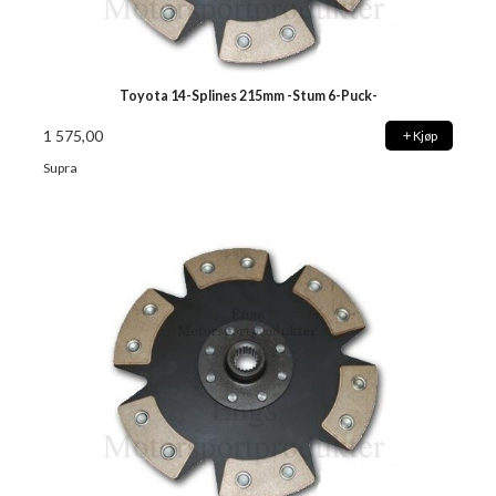
Toyota 14-Splines 215mm -Stum 6-Puck-
1 575,00
Kjøp
Supra