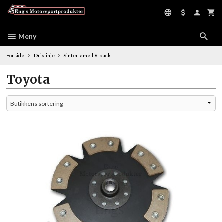
Gå
til
innholdet
Meny
Forside
Drivlinje
Sinterlamell 6-puck
Toyota