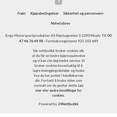
Frakt
Kjøpsbetingelser
Sikkerhet og personvern
Nyhetsbrev
Engs Motorsportprodukter AS Marisagveien 3 2390 Moelv Tlf.
00
47 46 76 44 98
- Foretaksregisteret 925 503 649
Vår nettbutikk bruker cookies slik
at du får en bedre kjøpsopplevelse
og vi kan yte deg bedre service. Vi
bruker cookies hovedsaklig til å
lagre innloggingsdetaljer og huske
hva du har puttet i handlekurven
din. Fortsett å bruke siden som
normalt om du godtar dette.
Les
mer
eller
endre innstillinger for
cookies.
Powered by
24Nettbutikk