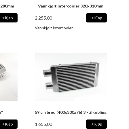
0x280mm
Vannkjølt intercooler 320x310mm
2 255,00
Kjøp
Kjøp
Vannkjølt intercooler
5"
59 cm bred (400x300x76) 3'-tilkobling
1 655,00
Kjøp
Kjøp