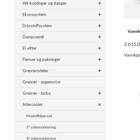
AN-koblinger og slanger
Eksossystem
Drivstoffsystem
Vannk
Dumpventil
2 615,
El-vifter
Vannkjøl
Flenser og pakninger
Grenrørsdeler
Grenrør - sugemotor
Grenrør - turbo
Intercooler
Modelltilpasset
3" sidemontering
4" sidemontering