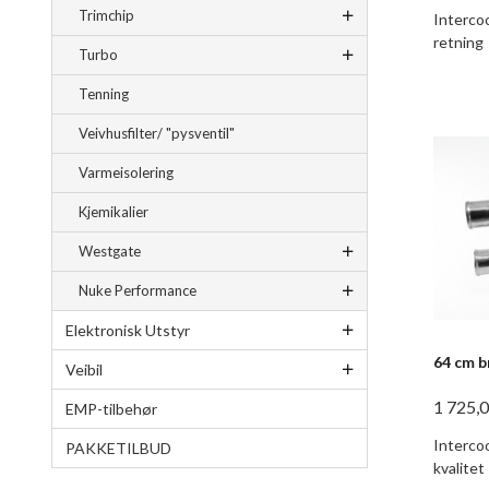
Trimchip
Interco
retning
Turbo
Tenning
Veivhusfilter/ "pysventil"
Varmeisolering
Kjemikalier
Westgate
Nuke Performance
Elektronisk Utstyr
64 cm b
Veibil
1 725,
EMP-tilbehør
Intercoo
PAKKETILBUD
kvalitet