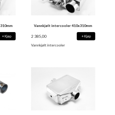
0x310mm
Vannkjølt intercooler 410x310mm
2 385,00
Kjøp
Kjøp
Vannkjølt intercooler