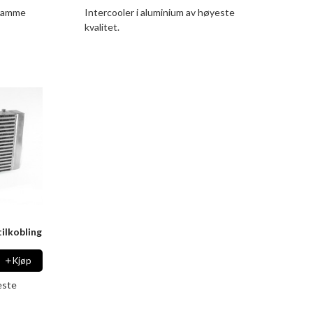
 samme
Intercooler i aluminium av høyeste
kvalitet.
ilkobling
Kjøp
este