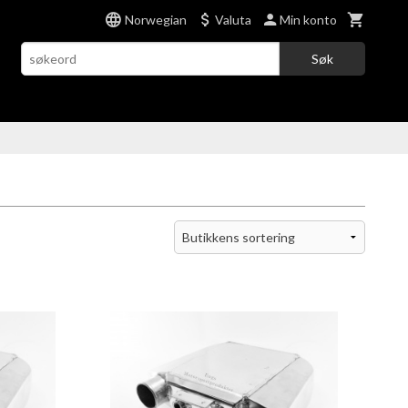
Norwegian
Valuta
Min konto
Søk