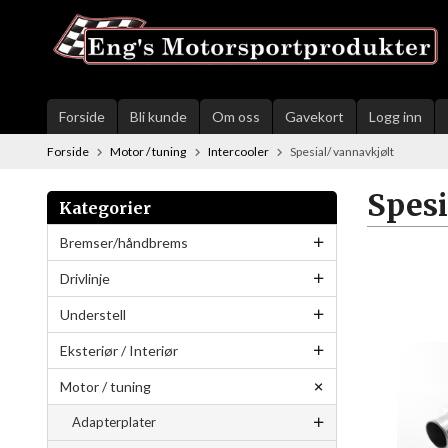
Gå
til
innholdet
Forside
Bli kunde
Om oss
Gavekort
Logg inn
Forside
Motor / tuning
Intercooler
Spesial/ vannavkjølt
Spesi
Kategorier
Bremser/håndbrems
Drivlinje
Understell
Eksteriør / Interiør
Motor / tuning
Adapterplater