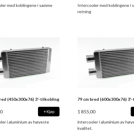
oler med koblingene i samme
Intercooler med koblingene i
retning
red (450x300x76) 3'-tilkobling
79 cm bred (600x300x76) 3'-t
00
1 855,00
Kjøp
ler i aluminium av høyeste
intercooler i aluminium av høy
kvalitet.