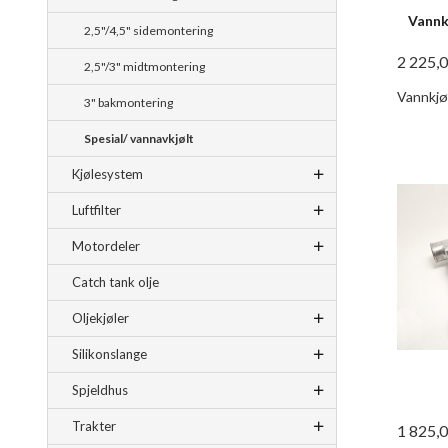
Vannk
2,5"/4,5" sidemontering
2 225,
2,5"/3" midtmontering
Vannkjøl
3" bakmontering
Spesial/ vannavkjølt
Kjølesystem
Luftfilter
Motordeler
Catch tank olje
Oljekjøler
Silikonslange
Spjeldhus
Trakter
1 825,