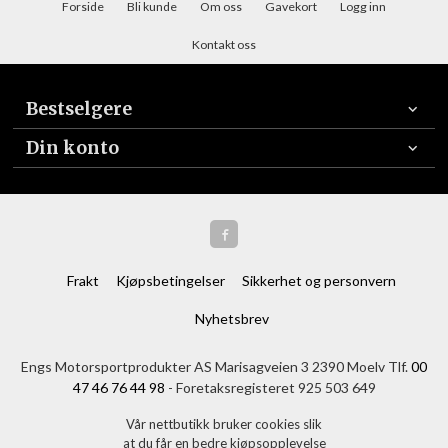
Forside
Bli kunde
Om oss
Gavekort
Logg inn
Kontakt oss
Bestselgere
Din konto
Frakt
Kjøpsbetingelser
Sikkerhet og personvern
Nyhetsbrev
Engs Motorsportprodukter AS Marisagveien 3 2390 Moelv Tlf.
00
47 46 76 44 98
- Foretaksregisteret 925 503 649
Vår nettbutikk bruker cookies slik
at du får en bedre kjøpsopplevelse