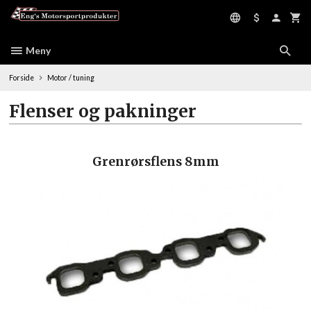
Gå
til
innholdet
Meny
Forside
Motor / tuning
Flenser og pakninger
Grenrørsflens 8mm