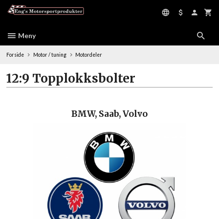
Gå
til
innholdet
Meny
Forside
Motor / tuning
Motordeler
12:9 Topplokksbolter
BMW, Saab, Volvo