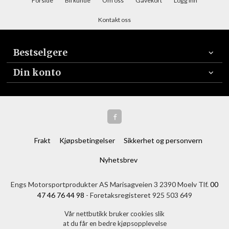
Forside
Bli kunde
Om oss
Gavekort
Logg inn
Kontakt oss
Bestselgere
Din konto
Frakt
Kjøpsbetingelser
Sikkerhet og personvern
Nyhetsbrev
Engs Motorsportprodukter AS Marisagveien 3 2390 Moelv Tlf.
00
47 46 76 44 98
- Foretaksregisteret 925 503 649
Vår nettbutikk bruker cookies slik
at du får en bedre kjøpsopplevelse