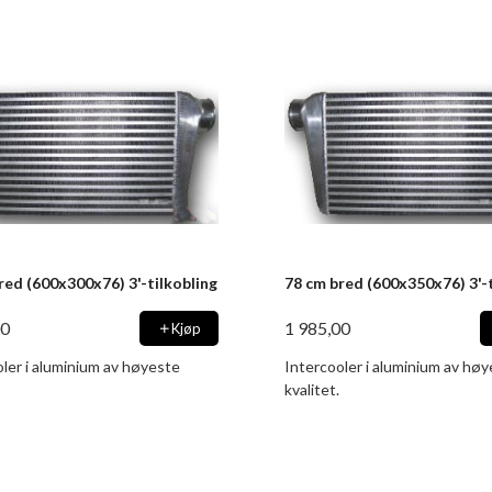
red (600x300x76) 3'-tilkobling
78 cm bred (600x350x76) 3'-t
00
1 985,00
Kjøp
ler i aluminium av høyeste
Intercooler i aluminium av hø
kvalitet.