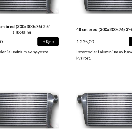
cm bred (300x300x76) 2,5'
48 cm bred (300x300x76) 3'-t
tilkobling
00
1 235,00
Kjøp
ler i aluminium av høyeste
Intercooler i aluminium av hø
kvalitet.