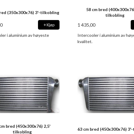
58 cm bred (400x300x76)
red (350x300x76) 3'-tilkobling
tilkobling
00
1 435,00
Kjøp
ler i aluminium av høyeste
Intercooler i aluminium av hø
kvalitet.
cm bred (450x300x76) 2,5'
63 cm bred (450x300x76) 3'-t
tilkobling