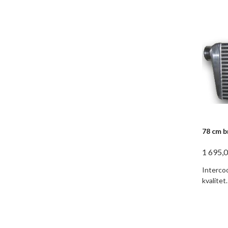
78 cm b
1 695,
Intercoo
kvalitet.