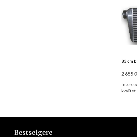
83 cm b
2 655,
Intercoo
kvalitet.
Bestselgere