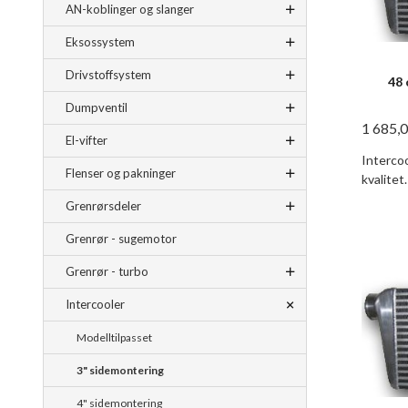
AN-koblinger og slanger
Eksossystem
Drivstoffsystem
48 
Dumpventil
1 685,
El-vifter
Intercoo
Flenser og pakninger
kvalitet.
Grenrørsdeler
Grenrør - sugemotor
Grenrør - turbo
Intercooler
Modelltilpasset
3" sidemontering
4" sidemontering