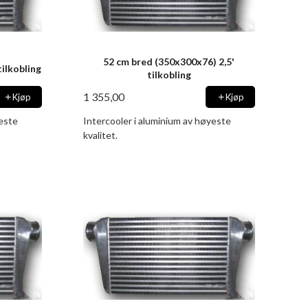
52 cm bred (350x300x76) 2,5'
ilkobling
tilkobling
1 355,00
Kjøp
Kjøp
yeste
Intercooler i aluminium av høyeste
kvalitet.