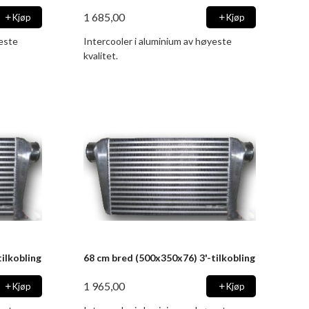
1 685,00
Kjøp
Kjøp
yeste
Intercooler i aluminium av høyeste
kvalitet.
ilkobling
68 cm bred (500x350x76) 3'-tilkobling
1 965,00
Kjøp
Kjøp