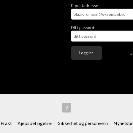
E-postadresse
Ditt passord
G
Frakt
Kjøpsbetingelser
Sikkerhet og personvern
Nyhetsbr