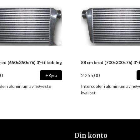
red (650x350x76) 3'-tilkobling
88 cm bred (700x300x76) 3'-t
00
2 255,00
Kjøp
ler i aluminium av høyeste
Intercooler i aluminium av hø
kvalitet.
Din konto