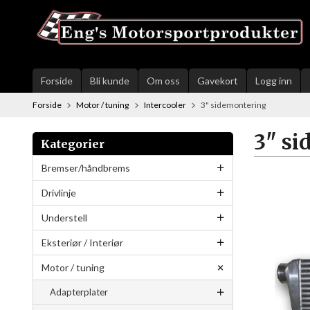
Gå
til
innholdet
Forside
Bli kunde
Om oss
Gavekort
Logg inn
Forside
Motor / tuning
Intercooler
3" sidemontering
3" s
Kategorier
Bremser/håndbrems
Drivlinje
Understell
Eksteriør / Interiør
Motor / tuning
Adapterplater