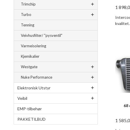
Trimchip
1 898,
Turbo
Intercoo
kvalitet.
Tenning
Veivhusfilter/ "pysventil"
Varmeisolering
Kjemikalier
Westgate
Nuke Performance
Elektronisk Utstyr
Veibil
68 
EMP-tilbehør
PAKKETILBUD
1 585,