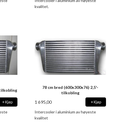
yeste
Intercooler i aluminium av høyeste
kvalitet.
78 cm bred (600x300x76) 2,5'-
ilkobling
tilkobling
1 695,00
Kjøp
Kjøp
yeste
Intercooler i aluminium av høyeste
kvalitet