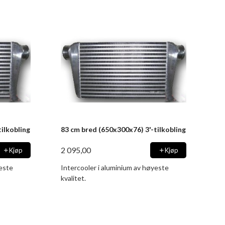
ilkobling
83 cm bred (650x300x76) 3'-tilkobling
2 095,00
Kjøp
Kjøp
yeste
Intercooler i aluminium av høyeste
kvalitet.