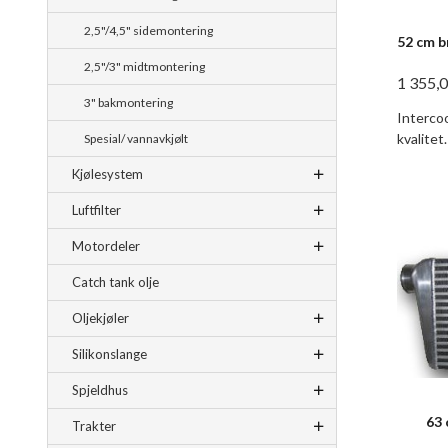
2,5"/4,5" sidemontering
52 cm b
2,5"/3" midtmontering
1 355,
3" bakmontering
Intercoo
kvalitet.
Spesial/ vannavkjølt
Kjølesystem
Luftfilter
Motordeler
Catch tank olje
Oljekjøler
Silikonslange
Spjeldhus
63 
Trakter