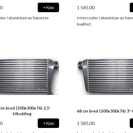
00
1 545,00
Kjøp
ler i aluminium av høyeste
Intercooler i aluminium av hø
kvalitet.
cm bred (500x300x76) 2,5'
68 cm bred (500x300x76) 3'-t
tilkobling
00
1 585,00
Kjøp