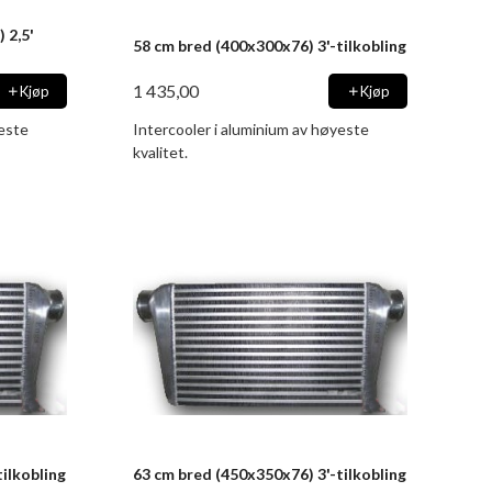
 2,5'
58 cm bred (400x300x76) 3'-tilkobling
1 435,00
Kjøp
Kjøp
yeste
Intercooler i aluminium av høyeste
kvalitet.
ilkobling
63 cm bred (450x350x76) 3'-tilkobling