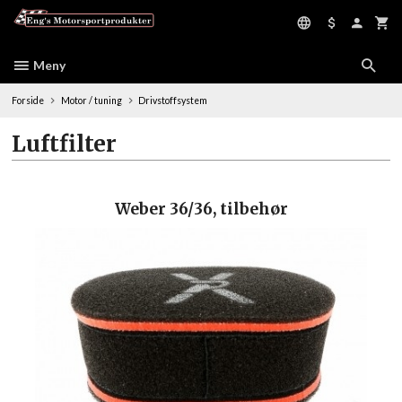
Gå
til
innholdet
Meny
Forside
Motor / tuning
Drivstoffsystem
Luftfilter
Weber 36/36, tilbehør