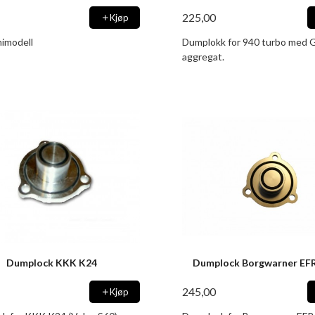
225,00
Kjøp
imodell
Dumplokk for 940 turbo med G
aggregat.
Dumplock KKK K24
Dumplock Borgwarner EF
245,00
Kjøp