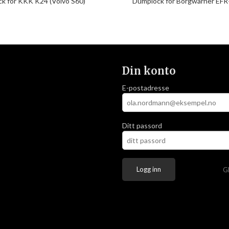
k for KKK K24 (Volvo S60)
Dumplock for Borgwarner EFR
Din konto
E-postadresse
Ditt passord
G