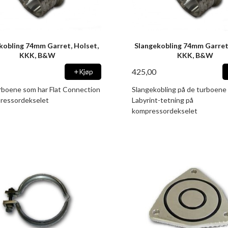
kobling 74mm Garret, Holset,
Slangekobling 74mm Garret,
KKK, B&W
KKK, B&W
425,00
Kjøp
urboene som har Flat Connection
Slangekobling på de turboene
ressordekselet
Labyrint-tetning på
kompressordekselet