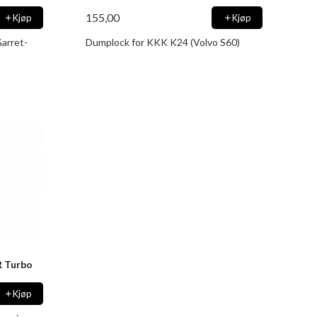
155,00
Kjøp
Kjøp
arret-
Dumplock for KKK K24 (Volvo S60)
R Turbo
Kjøp