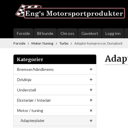
Gå
til
innholdet
Forside
Bli kunde
Om oss
Gavekort
Logg inn
Forside
Motor / tuning
Turbo
Adapter kompressor, Dumplock
Adap
Kategorier
Bremser/håndbrems
Drivlinje
Understell
Eksteriør / Interiør
Motor / tuning
Adapterplater