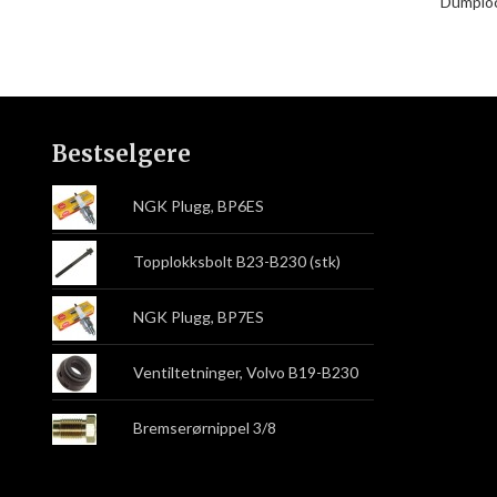
Dumploc
Bestselgere
NGK Plugg, BP6ES
Topplokksbolt B23-B230 (stk)
NGK Plugg, BP7ES
Ventiltetninger, Volvo B19-B230
Bremserørnippel 3/8