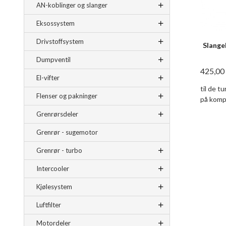
AN-koblinger og slanger
Eksossystem
Drivstoffsystem
Slange
Dumpventil
425,00
El-vifter
til de t
Flenser og pakninger
på komp
Grenrørsdeler
Grenrør - sugemotor
Grenrør - turbo
Intercooler
Kjølesystem
Luftfilter
Motordeler