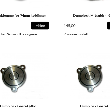
eklemme for 74mm koblinger
Dumplock Mitsubishi 
145,00
Kjøp
for 74 mm-tilkoblingene.
Økonomimodell
Dumplock Garret Øko
Dumplock Garret