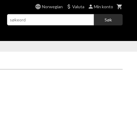
Norwegian
Valuta
Min konto
Søk