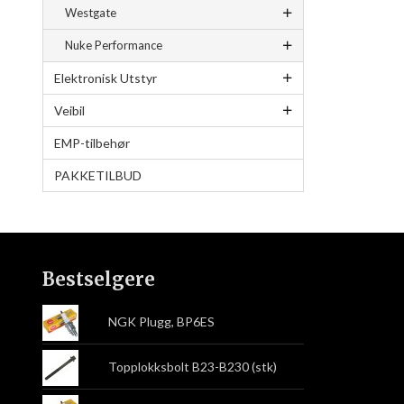
Westgate
Nuke Performance
Elektronisk Utstyr
Veibil
EMP-tilbehør
PAKKETILBUD
Bestselgere
NGK Plugg, BP6ES
Topplokksbolt B23-B230 (stk)