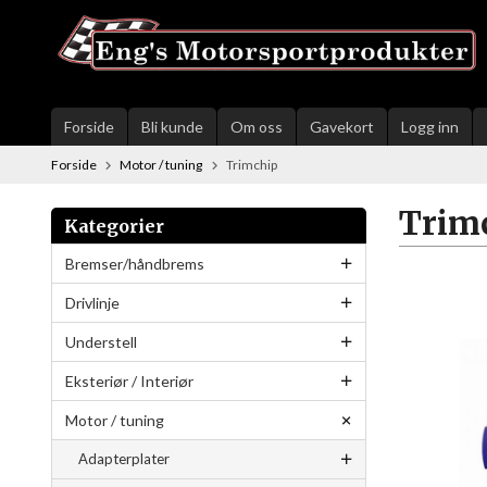
Gå
til
innholdet
Forside
Bli kunde
Om oss
Gavekort
Logg inn
Forside
Motor / tuning
Trimchip
Trim
Kategorier
Bremser/håndbrems
Drivlinje
Understell
Eksteriør / Interiør
Motor / tuning
Adapterplater