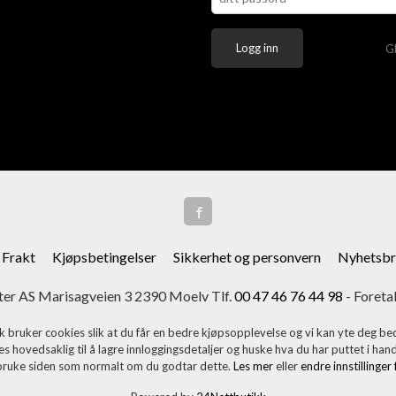
G
Frakt
Kjøpsbetingelser
Sikkerhet og personvern
Nyhetsbr
er AS Marisagveien 3 2390 Moelv Tlf.
00 47 46 76 44 98
- Foreta
k bruker cookies slik at du får en bedre kjøpsopplevelse og vi kan yte deg bed
s hovedsaklig til å lagre innloggingsdetaljer og huske hva du har puttet i han
 bruke siden som normalt om du godtar dette.
Les mer
eller
endre innstillinger