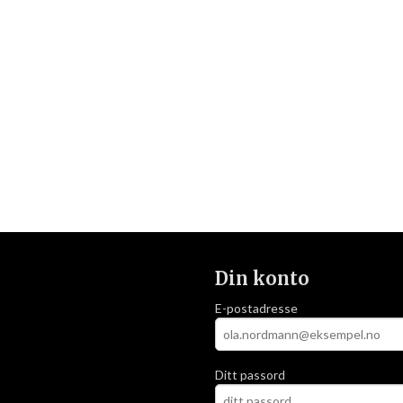
Din konto
E-postadresse
Ditt passord