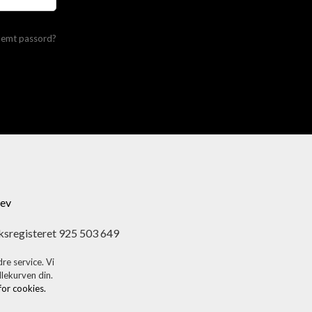
lemt passord?
ev
ksregisteret 925 503 649
re service. Vi
dlekurven din.
 for cookies.