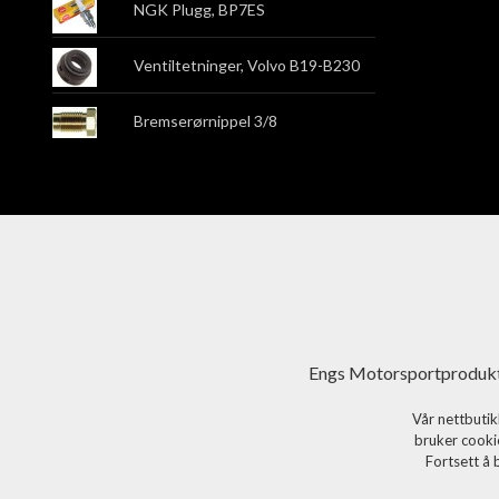
NGK Plugg, BP7ES
Ventiltetninger, Volvo B19-B230
Bremserørnippel 3/8
Engs Motorsportprodukt
Vår nettbutik
bruker cookie
Fortsett å