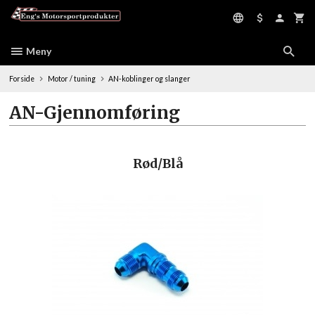
Gå
til
innholdet
Meny
Forside
Motor / tuning
AN-koblinger og slanger
AN-Gjennomføring
Rød/Blå