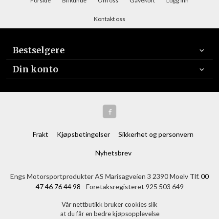
Forside
Bli kunde
Om oss
Gavekort
Logg inn
Kontakt oss
Bestselgere
Din konto
Frakt
Kjøpsbetingelser
Sikkerhet og personvern
Nyhetsbrev
Engs Motorsportprodukter AS Marisagveien 3 2390 Moelv Tlf.
00
47 46 76 44 98
- Foretaksregisteret 925 503 649
Vår nettbutikk bruker cookies slik
at du får en bedre kjøpsopplevelse