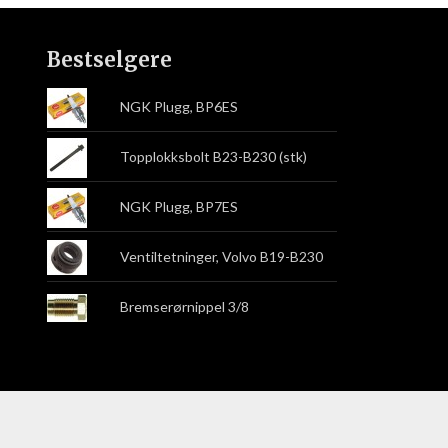
Bestselgere
NGK Plugg, BP6ES
Topplokksbolt B23-B230 (stk)
NGK Plugg, BP7ES
Ventiltetninger, Volvo B19-B230
Bremserørnippel 3/8