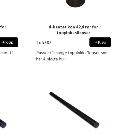
 for
4-kantet kon 42,4 rør for
topplokksflenser
165,00
Kjøp
Kjøp
lnet til
Passer til mange topplokksflenser som
har 4-sidige hull