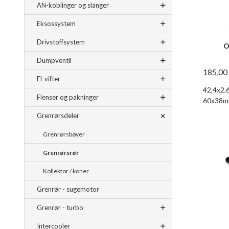
AN-koblinger og slanger
Eksossystem
Drivstoffsystem
O
Dumpventil
185,00
El-vifter
42,4x2,6
Flenser og pakninger
60x38
Grenrørsdeler
Grenrørsbøyer
Grenrørsrør
Kollektor / koner
Grenrør - sugemotor
Grenrør - turbo
Intercooler