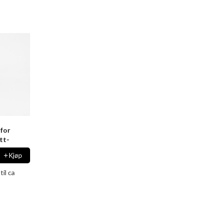
 for
tt-
Kjøp
il ca