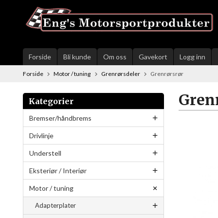
Gå
til
innholdet
Forside
Bli kunde
Om oss
Gavekort
Logg inn
Forside
Motor / tuning
Grenrørsdeler
Grenrørsrør
Gren
Kategorier
Bremser/håndbrems
Drivlinje
Understell
Eksteriør / Interiør
Motor / tuning
Adapterplater