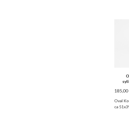
O
syl
185,00
Oval Kon
ca 51x