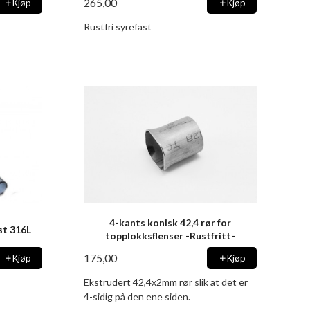
265,00
Kjøp
Kjøp
Rustfri syrefast
4-kants konisk 42,4 rør for
st 316L
topplokksflenser -Rustfritt-
175,00
Kjøp
Kjøp
Ekstrudert 42,4x2mm rør slik at det er
4-sidig på den ene siden.