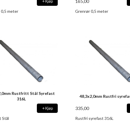
165,00
Kjøp
 0,5 meter
Grenrør 0,5 meter
,0mm Rustfritt Stål Syrefast
48,3x2,0mm Rustfri syrefa
316L
335,00
Kjøp
t Stål
Rustfri syrefast 316L