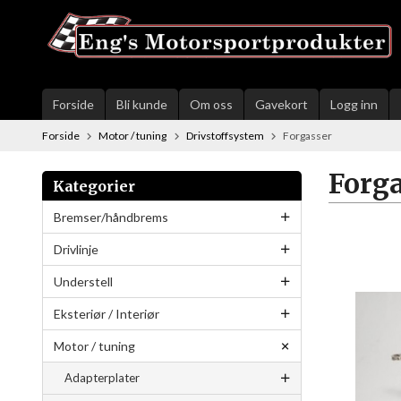
Gå
til
innholdet
Forside
Bli kunde
Om oss
Gavekort
Logg inn
Forside
Motor / tuning
Drivstoffsystem
Forgasser
Forg
Kategorier
Bremser/håndbrems
Drivlinje
Understell
Eksteriør / Interiør
Motor / tuning
Adapterplater