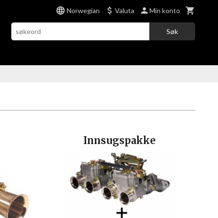
Norwegian
Valuta
Min konto
Søk
Innsugspakke