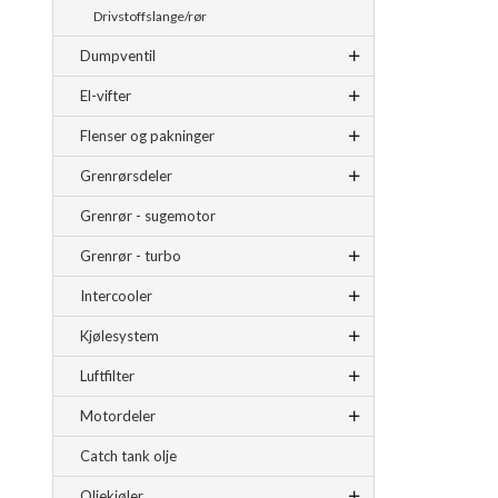
Drivstoffslange/rør
Dumpventil
El-vifter
Flenser og pakninger
Grenrørsdeler
Grenrør - sugemotor
Grenrør - turbo
Intercooler
Kjølesystem
Luftfilter
Motordeler
Catch tank olje
Oljekjøler