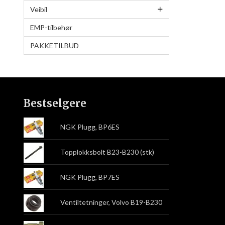
Veibil
EMP-tilbehør
PAKKETILBUD
Bestselgere
NGK Plugg, BP6ES
Topplokksbolt B23-B230 (stk)
NGK Plugg, BP7ES
Ventiltetninger, Volvo B19-B230