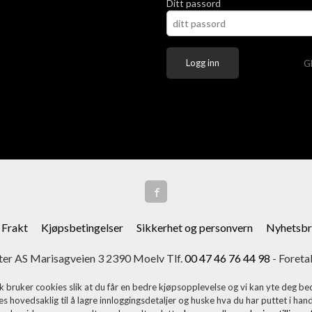
Ditt passord
G
Frakt
Kjøpsbetingelser
Sikkerhet og personvern
Nyhetsbr
er AS Marisagveien 3 2390 Moelv Tlf.
00 47 46 76 44 98
- Foreta
k bruker cookies slik at du får en bedre kjøpsopplevelse og vi kan yte deg bed
s hovedsaklig til å lagre innloggingsdetaljer og huske hva du har puttet i han