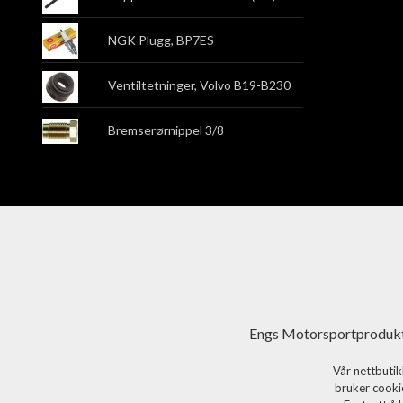
NGK Plugg, BP7ES
Ventiltetninger, Volvo B19-B230
Bremserørnippel 3/8
Engs Motorsportprodukt
Vår nettbutik
bruker cookie