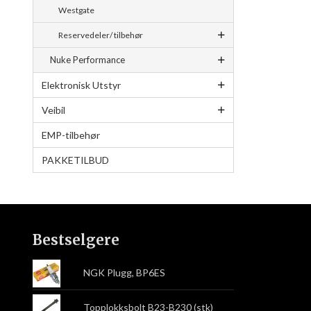
Westgate
Reservedeler/ tilbehør
Nuke Performance
Elektronisk Utstyr
Veibil
EMP-tilbehør
PAKKETILBUD
Bestselgere
NGK Plugg, BP6ES
Topplokksbolt B23-B230 (stk)