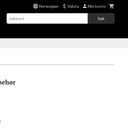
Norwegian
Valuta
Min konto
Søk
lbehør