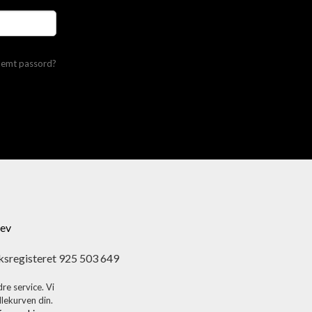
lemt passord?
ev
ksregisteret 925 503 649
re service. Vi
dlekurven din.