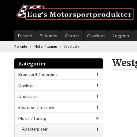
Gå
til
innholdet
Forside
Bli kunde
Om oss
Gavekort
Logg inn
Forside
Motor / tuning
Westgate
West
Kategorier
Bremser/håndbrems
Drivlinje
Understell
Eksteriør / Interiør
Motor / tuning
Adapterplater