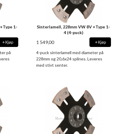
 +Type 1-
Sinterlamell, 228mm VW 8V +Type 1-
4 (4-puck)
1 549,00
Kjøp
Kjøp
ter på
4-puck sinterlamell med diameter på
veres
228mm og 20,6x24 splines. Leveres
med stivt senter.