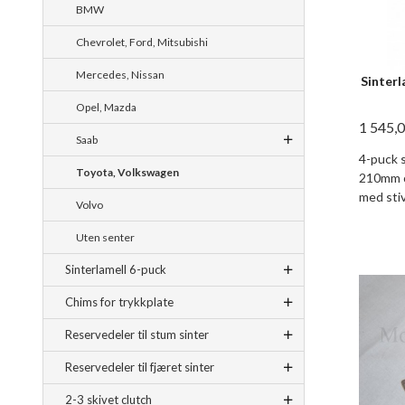
BMW
Chevrolet, Ford, Mitsubishi
Mercedes, Nissan
Sinter
Opel, Mazda
1 545,
Saab
4-puck 
Toyota, Volkswagen
210mm o
med stiv
Volvo
Uten senter
Sinterlamell 6-puck
Chims for trykkplate
Reservedeler til stum sinter
Reservedeler til fjæret sinter
2-3 skivet clutch