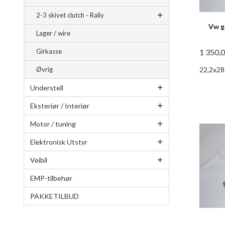
2-3 skivet clutch - Rally
Vw g
Lager / wire
1 350,
Girkasse
22,2x28
Øvrig
Understell
Eksteriør / Interiør
Motor / tuning
Elektronisk Utstyr
Veibil
EMP-tilbehør
PAKKETILBUD