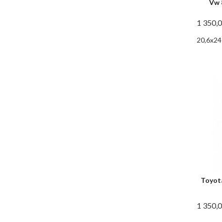
Vw 
1 350,
20,6x24
Toyot
1 350,