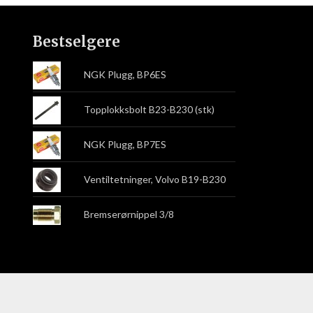
Bestselgere
NGK Plugg, BP6ES
Topplokksbolt B23-B230 (stk)
NGK Plugg, BP7ES
Ventiltetninger, Volvo B19-B230
Bremserørnippel 3/8