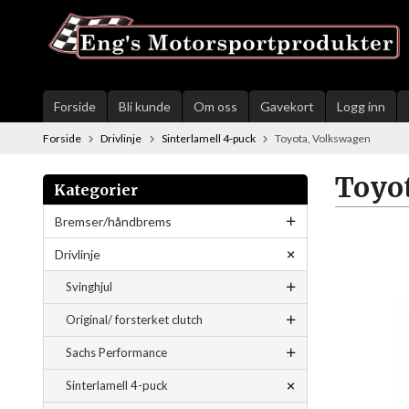
Gå
til
innholdet
Forside
Bli kunde
Om oss
Gavekort
Logg inn
Forside
Drivlinje
Sinterlamell 4-puck
Toyota, Volkswagen
Toyo
Kategorier
Bremser/håndbrems
Drivlinje
Svinghjul
Original/ forsterket clutch
Sachs Performance
Sinterlamell 4-puck