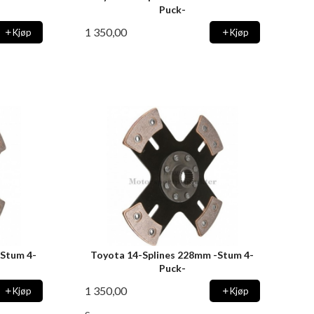
Puck-
1 350,00
Kjøp
Kjøp
-Stum 4-
Toyota 14-Splines 228mm -Stum 4-
Puck-
1 350,00
Kjøp
Kjøp