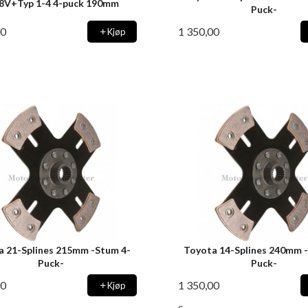
8V+Typ 1-4 4-puck 190mm
Puck-
00
1 350,00
Kjøp
a 21-Splines 215mm -Stum 4-
Toyota 14-Splines 240mm 
Puck-
Puck-
00
1 350,00
Kjøp