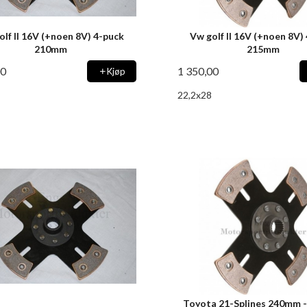
olf II 16V (+noen 8V) 4-puck
Vw golf II 16V (+noen 8V)
210mm
215mm
00
1 350,00
Kjøp
22,2x28
Toyota 21-Splines 240mm 