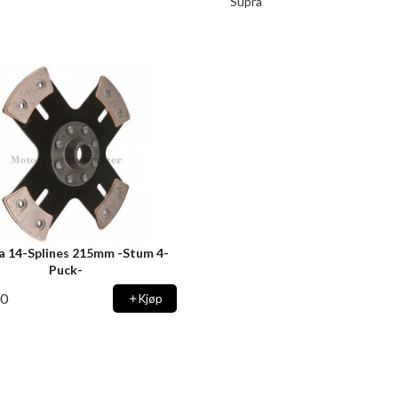
Supra
a 14-Splines 215mm -Stum 4-
Puck-
00
Kjøp