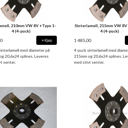
lamell, 210mm VW 8V +Type 1-
Sinterlamell, 215mm VW 8V
4 (4-puck)
4 (4-puck)
00
1 485,00
Kjøp
sinterlamell med diameter på
4-puck sinterlamell med diame
g 20,6x24 splines. Leveres
215mm og 20,6x24 splines. Le
t senter.
med stivt senter.