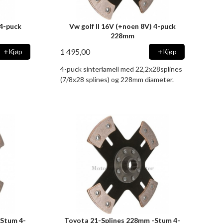
 4-puck
Vw golf II 16V (+noen 8V) 4-puck
228mm
1 495,00
Kjøp
Kjøp
4-puck sinterlamell med 22,2x28splines
(7/8x28 splines) og 228mm diameter.
-Stum 4-
Toyota 21-Splines 228mm -Stum 4-