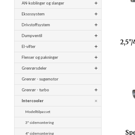
AN-koblinger og slanger
Eksossystem
Drivstoffsystem
Dumpventil
2,5"
El-vifter
Flenser og pakninger
Grenrørsdeler
Grenrør - sugemotor
Grenrør - turbo
Intercooler
Modelltilpasset
3" sidemontering
Spe
4" sidemontering