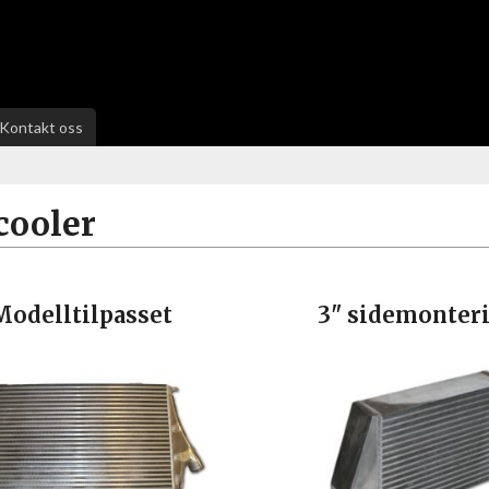
Kontakt oss
cooler
Modelltilpasset
3" sidemonter