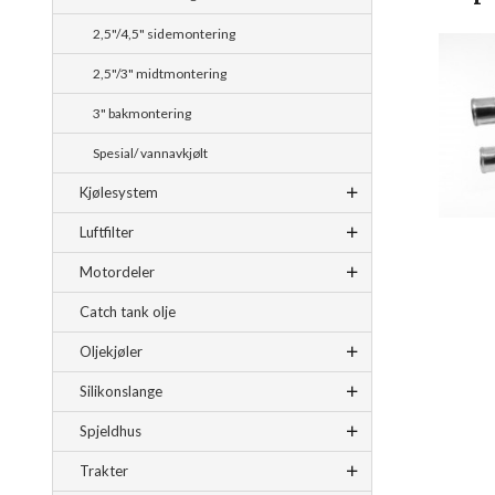
2,5"/4,5" sidemontering
2,5"/3" midtmontering
3" bakmontering
Spesial/ vannavkjølt
Kjølesystem
Luftfilter
Motordeler
Catch tank olje
Oljekjøler
Silikonslange
Spjeldhus
Trakter