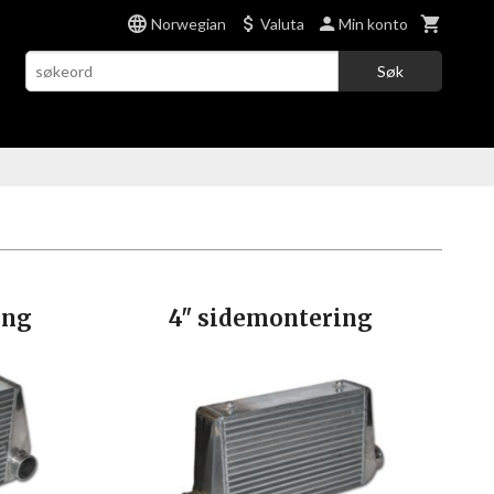
Norwegian
Valuta
Min konto
Søk
ing
4" sidemontering