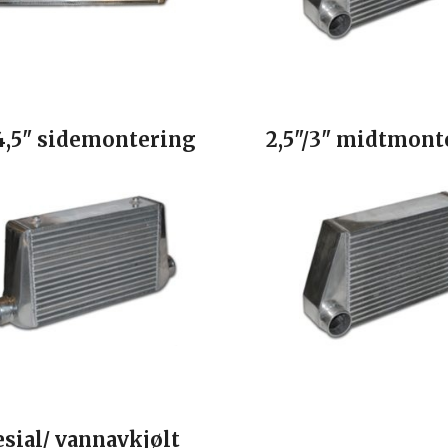
/4,5" sidemontering
2,5"/3" midtmont
sial/ vannavkjølt