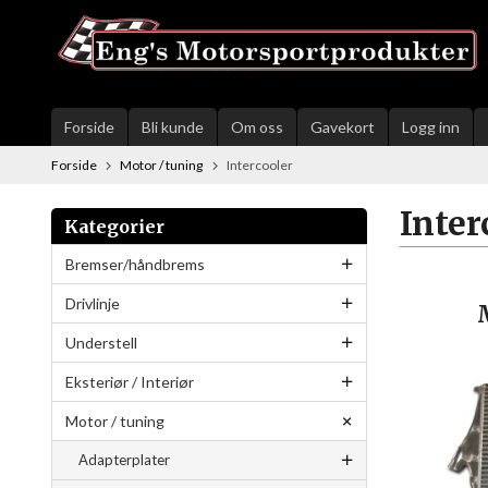
Gå
til
innholdet
Forside
Bli kunde
Om oss
Gavekort
Logg inn
Forside
Motor / tuning
Intercooler
Inter
Kategorier
Bremser/håndbrems
Drivlinje
Understell
Eksteriør / Interiør
Motor / tuning
Adapterplater