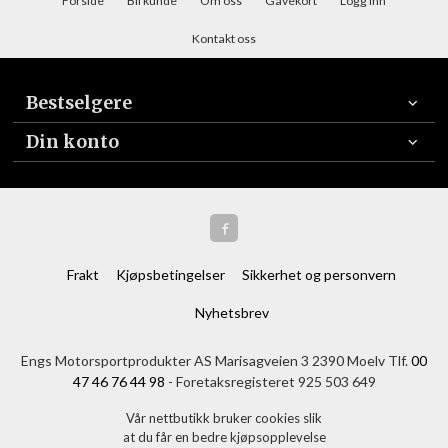
Forside
Bli kunde
Om oss
Gavekort
Logg inn
Kontakt oss
Bestselgere
Din konto
Frakt
Kjøpsbetingelser
Sikkerhet og personvern
Nyhetsbrev
Engs Motorsportprodukter AS Marisagveien 3 2390 Moelv Tlf.
00
47 46 76 44 98
- Foretaksregisteret 925 503 649
Vår nettbutikk bruker cookies slik
at du får en bedre kjøpsopplevelse