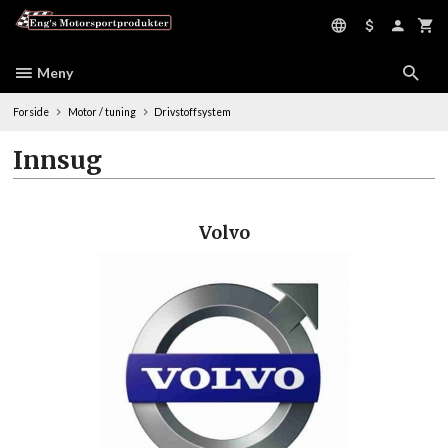
Gå
til
innholdet
Meny
Forside
Motor / tuning
Drivstoffsystem
Innsug
Volvo