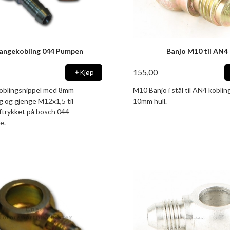
langekobling 044 Pumpen
Banjo M10 til AN4
155,00
Kjøp
oblingsnippel med 8mm
M10 Banjo i stål til AN4 kobli
ng og gjenge M12x1,5 til
10mm hull.
ftrykket på bosch 044-
e.