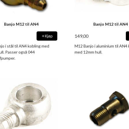
Banjo M12 til AN4
Banjo M12 til AN4
149,00
Kjøp
o i stål til AN4 kobling med
M12 Banjo i aluminium til AN4 
ll. Passer også 044
med 12mm hull.
ffpumper.