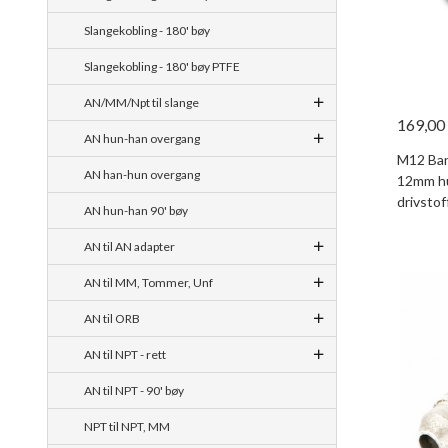
Slangekobling - 180' bøy
Slangekobling - 180' bøy PTFE
AN/MM/Npt til slange
169,00
AN hun-han overgang
M12 Banj
AN han-hun overgang
12mm hu
drivsto
AN hun-han 90' bøy
AN til AN adapter
AN til MM, Tommer, Unf
AN til ORB
AN til NPT - rett
AN til NPT - 90' bøy
NPT til NPT, MM