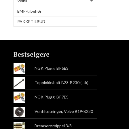
Veibil
EMP-tilbehør
PAKKETILBUD
Bestselgere
NGK Plugg, BP6ES
Topplokksbolt B23-B230 (stk)
NGK Plugg, BP7ES
Ventiltetninger, Volvo B19-B230
Bremserørnippel 3/8