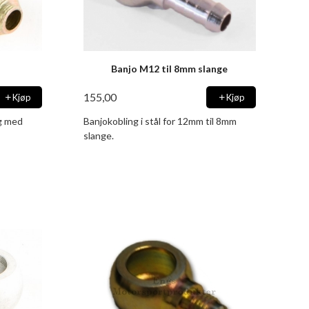
Banjo M12 til 8mm slange
155,00
Kjøp
Kjøp
ng med
Banjokobling i stål for 12mm til 8mm
slange.