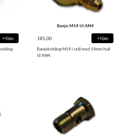
Banjo M14 til AN4
185,00
Kjøp
Kjøp
kobling
Banjokobling M14 i stål med 14mm hull
til AN4.