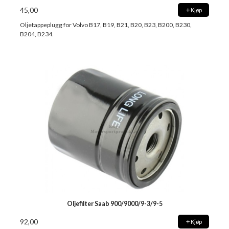
45,00
Kjøp
Oljetappeplugg for Volvo B17, B19, B21, B20, B23, B200, B230,
B204, B234.
Oljefilter Saab 900/9000/9-3/9-5
92,00
Kjøp