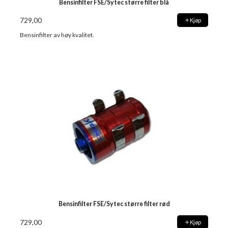
Bensinfilter FSE/Sytec større filter blå
729,00
Kjøp
Bensinfilter av høy kvalitet.
Bensinfilter FSE/Sytec større filter rød
729,00
Kjøp