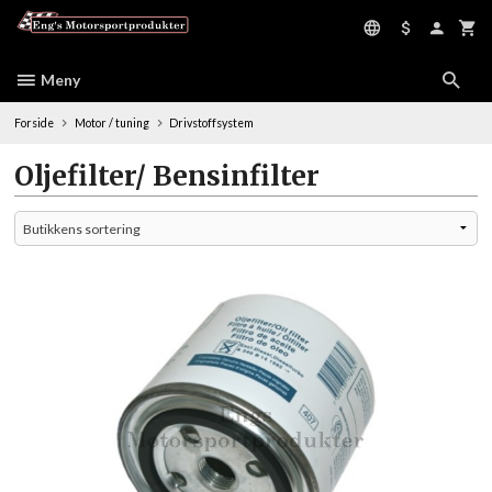
Gå
til
innholdet
Meny
Forside
Motor / tuning
Drivstoffsystem
Oljefilter/ Bensinfilter