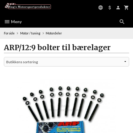
Gå
til
innholdet
Meny
Forside
Motor / tuning
Motordeler
ARP/12:9 bolter til bærelager