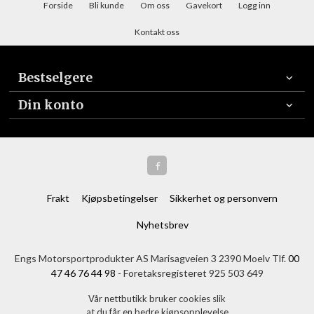
Forside
Bli kunde
Om oss
Gavekort
Logg inn
Kontakt oss
Bestselgere
Din konto
Frakt
Kjøpsbetingelser
Sikkerhet og personvern
Nyhetsbrev
Engs Motorsportprodukter AS Marisagveien 3 2390 Moelv Tlf.
00
47 46 76 44 98
- Foretaksregisteret 925 503 649
Vår nettbutikk bruker cookies slik
at du får en bedre kjøpsopplevelse