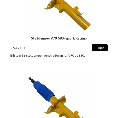
Støtdemper V70, S80 -Sport, Racing-
2 949,00
Kjøp
Bilstein B6 støtdemper venstre foran for V70 og S80.