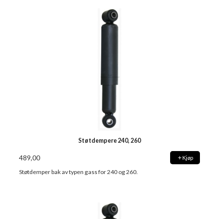
Støtdempere 240, 260
489,00
Kjøp
Støtdemper bak av typen gass for 240 og 260.