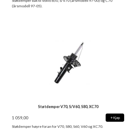
Støtdemper bak til Volvo 850, S/V70 (årsmodell 97-00) og C70
(årsmodell 97-05).
Støtdemper V70, S/V60, S80, XC70
1 059,00
Kjøp
Støtdemper høyre foran for V70, S80, S60, V60 og XC70.