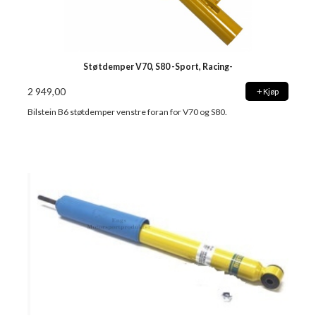
Støtdemper V70, S80 -Sport, Racing-
2 949,00
Kjøp
Bilstein B6 støtdemper venstre foran for V70 og S80.