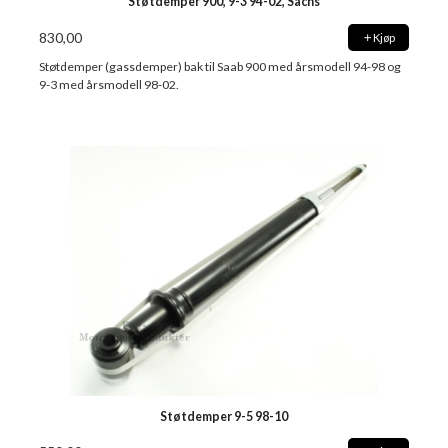
Støtdemper 900, 9-3 94-02, Sachs
830,00
Kjøp
Støtdemper (gassdemper) bak til Saab 900 med årsmodell 94-98 og
9-3 med årsmodell 98-02.
Støtdemper 9-5 98-10