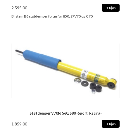
2 595,00
Kjøp
Bilstein B6 støtdemper foran for 850, S7V70 og C70.
Støtdemper V70N, S60, S80 -Sport, Racing-
1 859,00
Kjøp