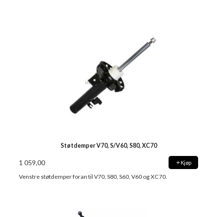
Støtdemper V70, S/V60, S80, XC70
1 059,00
Kjøp
Venstre støtdemper foran til V70, S80, S60, V60 og XC70.