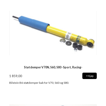
Støtdemper V70N, S60, S80 -Sport, Racing-
1 859,00
Kjøp
Bilstein B6 støtdemper bak for V70, S60 og S80.