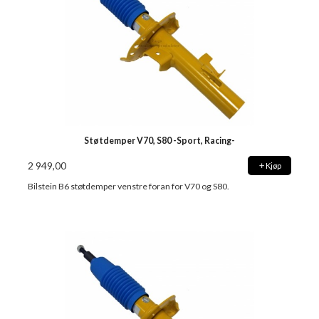
Støtdemper V70, S80 -Sport, Racing-
2 949,00
Kjøp
Bilstein B6 støtdemper venstre foran for V70 og S80.