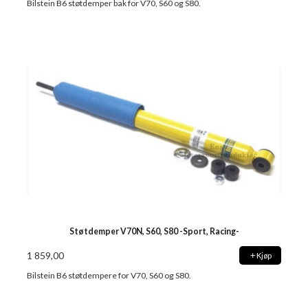
Bilstein B6 støtdemper bak for V70, S60 og S80.
Støtdemper V70N, S60, S80 -Sport, Racing-
1 859,00
Kjøp
Bilstein B6 støtdempere for V70, S60 og S80.