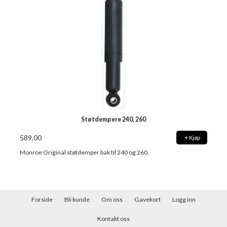
Støtdempere 240, 260
589,00
Kjøp
Monroe Original støtdemper bak til 240 og 260.
Forside
Bli kunde
Om oss
Gavekort
Logg inn
Kontakt oss