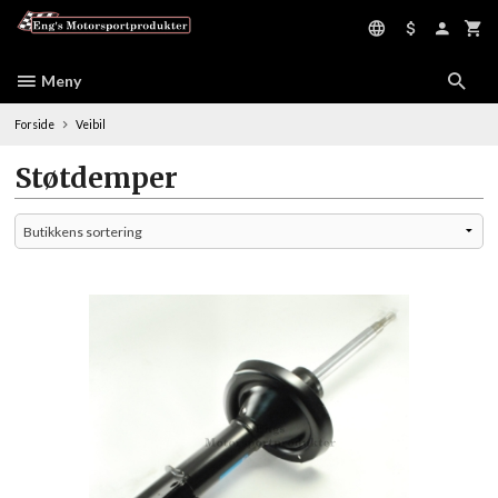
Gå
til
innholdet
Meny
Forside
Veibil
Støtdemper