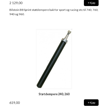
2 129,00
Kjøp
Bilstein B8 Sprint støtdempere bak for sport og racing etc til 740, 760,
940 og 960.
Støtdempere 240, 260
619,00
Kjøp