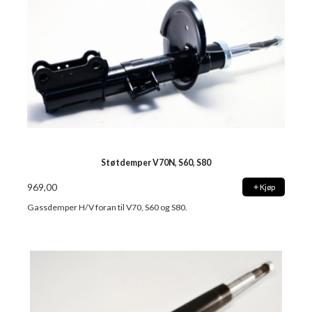
Støtdemper V70N, S60, S80
969,00
Kjøp
Gassdemper H/V foran til V70, S60 og S80.