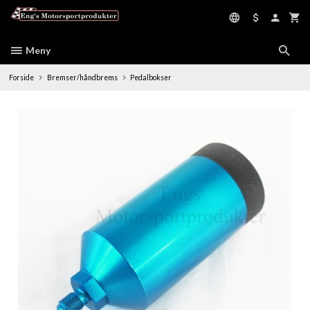
Gå
til
innholdet
Meny
Forside
Bremser/håndbrems
Pedalbokser