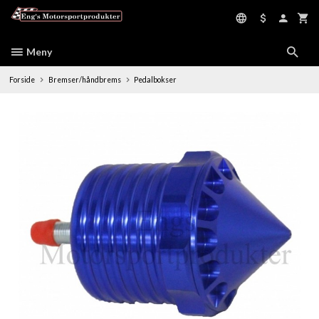
Gå
til
innholdet
Meny
Forside
Bremser/håndbrems
Pedalbokser