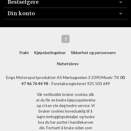
Bestselgere
Din konto
Frakt
Kjøpsbetingelser
Sikkerhet og personvern
Nyhetsbrev
Engs Motorsportprodukter AS Marisagveien 3 2390 Moelv Tlf.
00
47 46 76 44 98
- Foretaksregisteret 925 503 649
Vår nettbutikk bruker cookies slik
at du får en bedre kjøpsopplevelse
og vi kan yte deg bedre service. Vi
bruker cookies hovedsaklig til å
lagre innloggingsdetaljer og huske
hva du har puttet i handlekurven
din. Fortsett å bruke siden som