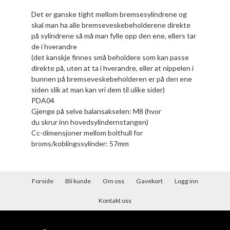
Det er ganske tight mellom bremsesylindrene og
skal man ha alle bremseveskebeholderene direkte
på sylindrene så må man fylle opp den ene, ellers tar
de i hverandre
(det kanskje finnes små beholdere som kan passe
direkte på, uten at ta i hverandre, eller at nippelen i
bunnen på bremseveskebeholderen er på den ene
siden slik at man kan vri dem til ulike sider)
PDA04
Gjenge på selve balansakselen: M8 (hvor
du skrur inn hovedsylindernstangen)
Cc-dimensjoner mellom bolthull for
broms/koblingssylinder: 57mm
Forside
Bli kunde
Om oss
Gavekort
Logg inn
Kontakt oss