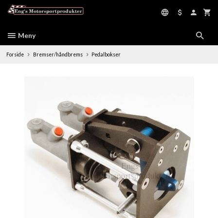
Gå
til
innholdet
Meny
Forside
Bremser/håndbrems
Pedalbokser