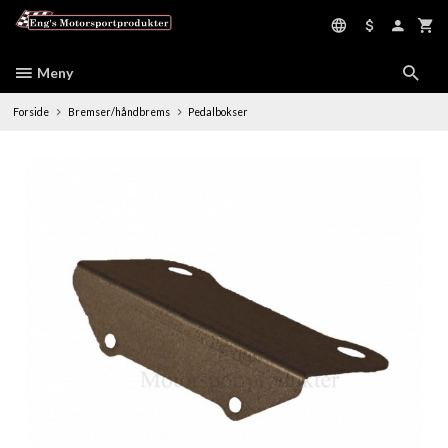
Gå
til
innholdet
Meny
Forside
Bremser/håndbrems
Pedalbokser