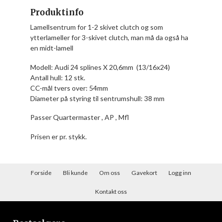
Produktinfo
Lamellsentrum for 1-2 skivet clutch og som
ytterlameller for 3-skivet clutch, man må da også ha
en midt-lamell
Modell: Audi 24 splines X 20,6mm (13/16x24)
Antall hull: 12 stk.
CC-mål tvers over: 54mm
Diameter på styring til sentrumshull: 38 mm
Passer Quartermaster , AP , Mfl
Prisen er pr. stykk.
Forside
Bli kunde
Om oss
Gavekort
Logg inn
Kontakt oss