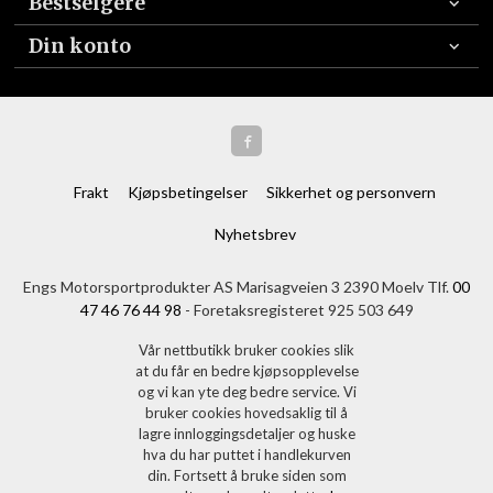
Bestselgere
Din konto
Frakt
Kjøpsbetingelser
Sikkerhet og personvern
Nyhetsbrev
Engs Motorsportprodukter AS Marisagveien 3 2390 Moelv Tlf.
00
47 46 76 44 98
- Foretaksregisteret 925 503 649
Vår nettbutikk bruker cookies slik
at du får en bedre kjøpsopplevelse
og vi kan yte deg bedre service. Vi
bruker cookies hovedsaklig til å
lagre innloggingsdetaljer og huske
hva du har puttet i handlekurven
din. Fortsett å bruke siden som