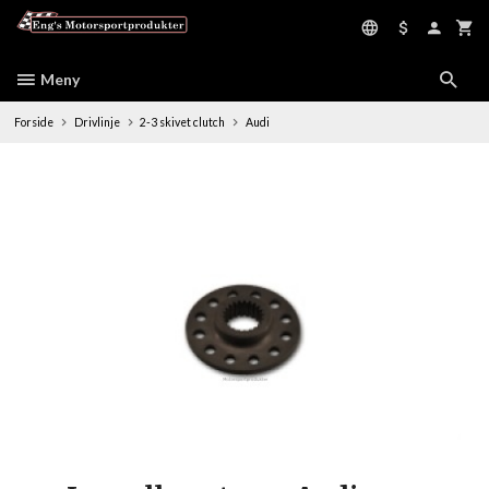
Gå
til
innholdet
Meny
Forside
Drivlinje
2-3 skivet clutch
Audi