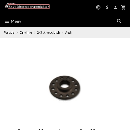
Gå
til
innholdet
Meny
Forside
Drivlinje
2-3 skivet clutch
Audi