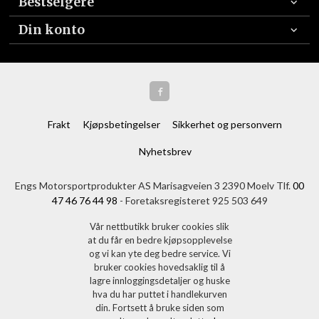
Bestselgere
Din konto
Frakt
Kjøpsbetingelser
Sikkerhet og personvern
Nyhetsbrev
Engs Motorsportprodukter AS Marisagveien 3 2390 Moelv Tlf.
00
47 46 76 44 98
- Foretaksregisteret 925 503 649
Vår nettbutikk bruker cookies slik
at du får en bedre kjøpsopplevelse
og vi kan yte deg bedre service. Vi
bruker cookies hovedsaklig til å
lagre innloggingsdetaljer og huske
hva du har puttet i handlekurven
din. Fortsett å bruke siden som