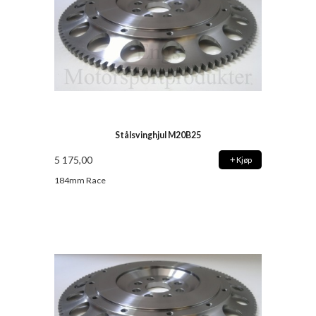
Stålsvinghjul M20B25
5 175,00
Kjøp
184mm Race