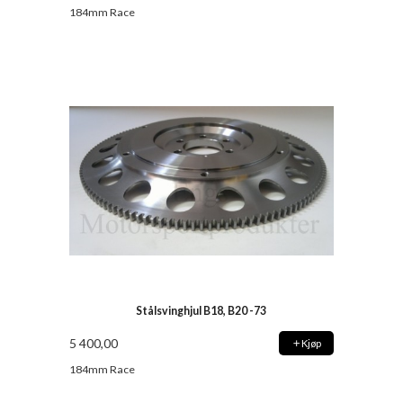
184mm Race
Stålsvinghjul B18, B20 -73
5 400,00
Kjøp
184mm Race