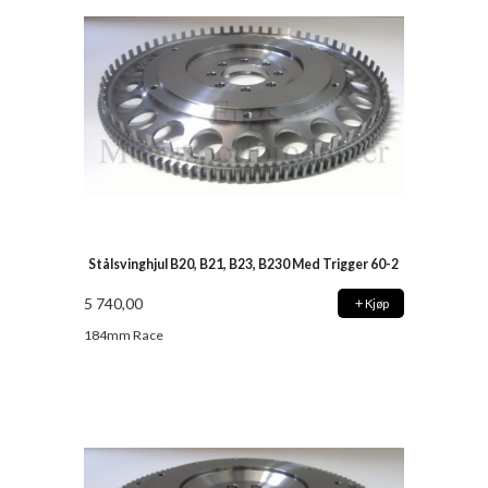
Stålsvinghjul B20, B21, B23, B230 Med Trigger 60-2
5 740,00
Kjøp
184mm Race