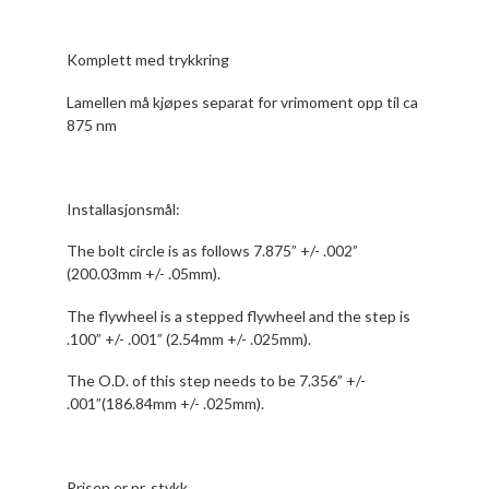
Komplett med trykkring
Lamellen må kjøpes separat for vrimoment opp til ca
875 nm
Installasjonsmål:
The bolt circle is as follows 7.875” +/- .002”
(200.03mm +/- .05mm).
The flywheel is a stepped flywheel and the step is
.100” +/- .001” (2.54mm +/- .025mm).
The O.D. of this step needs to be 7.356” +/-
.001”(186.84mm +/- .025mm).
Prisen er pr. stykk.