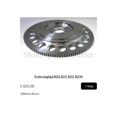
Stålsvinghjul B20, B21, B23, B230
5 625,00
Kjøp
184mm Race