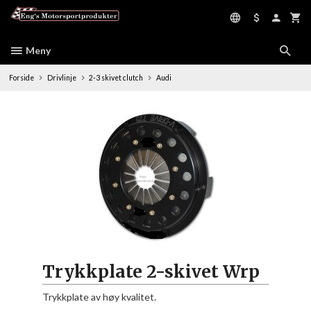
Gå
til
innholdet
Meny
Forside
Drivlinje
2-3 skivet clutch
Audi
Trykkplate 2-skivet Wrp
Trykkplate av høy kvalitet.