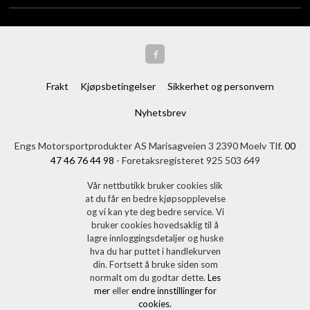
Frakt
Kjøpsbetingelser
Sikkerhet og personvern
Nyhetsbrev
Engs Motorsportprodukter AS Marisagveien 3 2390 Moelv Tlf.
00
47 46 76 44 98
- Foretaksregisteret 925 503 649
Vår nettbutikk bruker cookies slik
at du får en bedre kjøpsopplevelse
og vi kan yte deg bedre service. Vi
bruker cookies hovedsaklig til å
lagre innloggingsdetaljer og huske
hva du har puttet i handlekurven
din. Fortsett å bruke siden som
normalt om du godtar dette.
Les
mer
eller
endre innstillinger for
cookies.