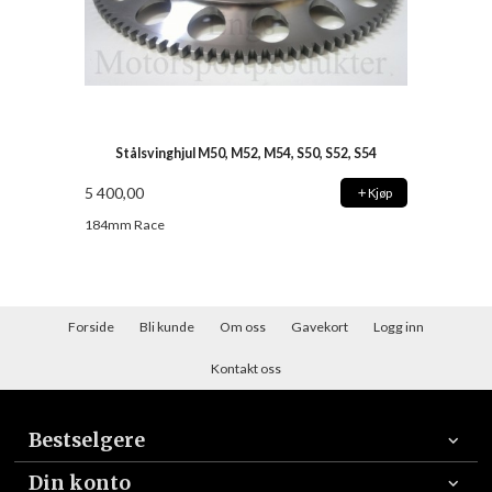
Stålsvinghjul M50, M52, M54, S50, S52, S54
5 400,00
Kjøp
184mm Race
Forside
Bli kunde
Om oss
Gavekort
Logg inn
Kontakt oss
Bestselgere
Din konto