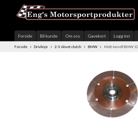
Gå
til
innholdet
Forside
Bli kunde
Om oss
Gavekort
Logg inn
Forside
Drivlinje
2-3 skivet clutch
BMW
Midt-lamell BMW 10