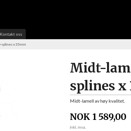
Kontakt oss
-splines x 35mm
Midt-lam
splines 
Midt-lamell av høy kvalitet.
NOK
1 589,00
inkl. mva.