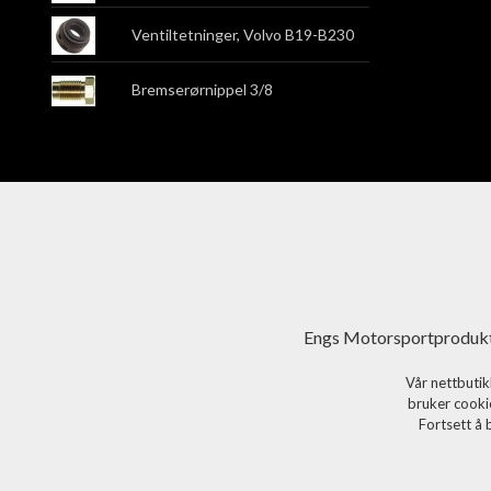
Ventiltetninger, Volvo B19-B230
Bremserørnippel 3/8
Engs Motorsportprodukt
Vår nettbutik
bruker cookie
Fortsett å