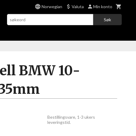
Norwegian
Valuta
Min konto
Søk
ell BMW 10-
x 35mm
Bestillingsvare, 1-3 ukers
leveringstid.