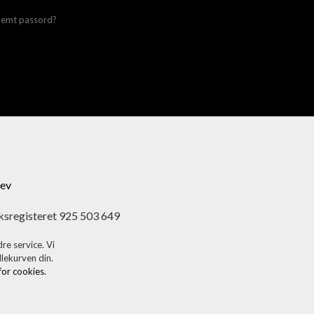
lemt passord?
ev
ksregisteret 925 503 649
re service. Vi
dlekurven din.
 for cookies.