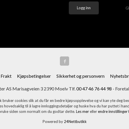
G
Frakt
Kjøpsbetingelser
Sikkerhet og personvern
Nyhetsbr
er AS Marisagveien 3 2390 Moelv Tlf.
00 47 46 76 44 98
- Foreta
k bruker cookies slik at du får en bedre kjøpsopplevelse og vi kan yte deg bed
s hovedsaklig til å lagre innloggingsdetaljer og huske hva du har puttet i han
 bruke siden som normalt om du godtar dette.
Les mer
eller
endre innstillinger
Powered by
24Nettbutikk