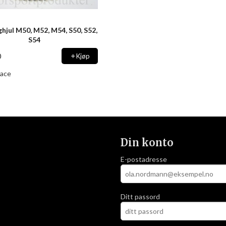
ghjul M50, M52, M54, S50, S52,
S54
0
Kjøp
ace
Din konto
E-postadresse
Ditt passord