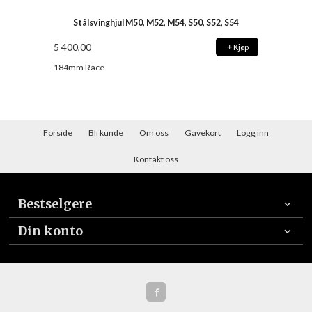
Stålsvinghjul M50, M52, M54, S50, S52, S54
5 400,00
Kjøp
184mm Race
Forside
Bli kunde
Om oss
Gavekort
Logg inn
Kontakt oss
Bestselgere
Din konto