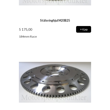
Stålsvinghjul M20B25
5 175,00
Kjøp
184mm Race