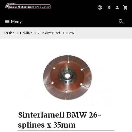
Gå
til
innholdet
Meny
Forside
Drivlinje
2-3 skivet clutch
BMW
Sinterlamell BMW 26-
splines x 35mm