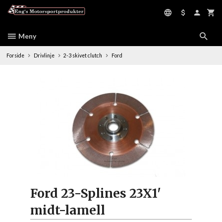
Gå
til
innholdet
Meny
Forside
Drivlinje
2-3 skivet clutch
Ford
Ford 23-Splines 23X1'
midt-lamell