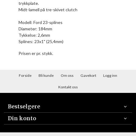
trykkplate.
Midt-lamell på tre-skivet clutch
Modell: Ford 23-splines
Diameter: 184mm
Tykkelse: 2,6mm
Splines: 23x1" (25,4mm)
Prisen er pr. stykk.
Forside
Bli kunde
Om oss
Gavekort
Logg inn
Kontakt oss
Bestselgere
Din konto