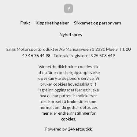
Frakt
Kjøpsbetingelser
Sikkerhet og personvern
Nyhetsbrev
Engs Motorsportprodukter AS Marisagveien 3 2390 Moelv Tlf.
00
47 46 76 44 98
- Foretaksregisteret 925 503 649
Vår nettbutikk bruker cookies slik
at du får en bedre kjøpsopplevelse
og vi kan yte deg bedre service. Vi
bruker cookies hovedsaklig til å
lagre innloggingsdetaljer og huske
hva du har puttet i handlekurven
din. Fortsett å bruke siden som
normalt om du godtar dette.
Les
mer
eller
endre innstillinger for
cookies.
Powered by
24Nettbutikk