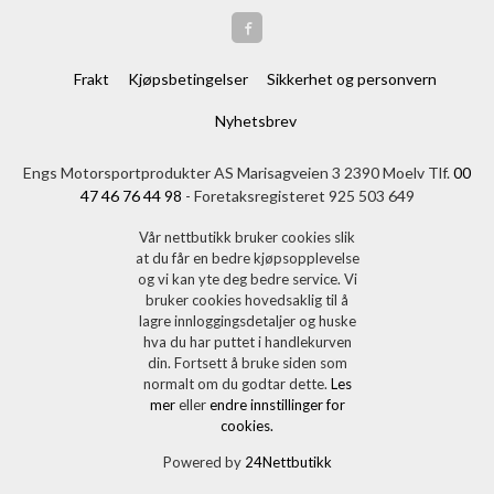
Frakt
Kjøpsbetingelser
Sikkerhet og personvern
Nyhetsbrev
Engs Motorsportprodukter AS Marisagveien 3 2390 Moelv Tlf.
00
47 46 76 44 98
- Foretaksregisteret 925 503 649
Vår nettbutikk bruker cookies slik
at du får en bedre kjøpsopplevelse
og vi kan yte deg bedre service. Vi
bruker cookies hovedsaklig til å
lagre innloggingsdetaljer og huske
hva du har puttet i handlekurven
din. Fortsett å bruke siden som
normalt om du godtar dette.
Les
mer
eller
endre innstillinger for
cookies.
Powered by
24Nettbutikk