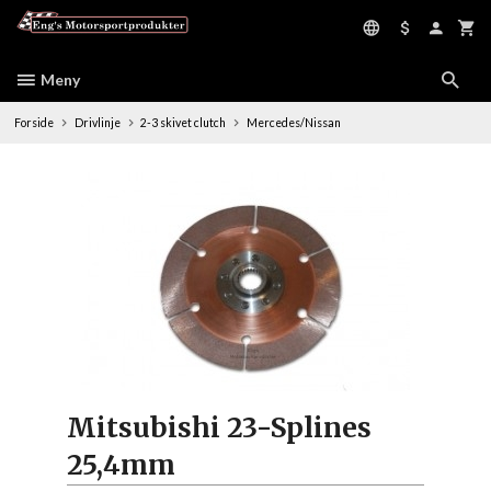
Gå
til
innholdet
Meny
Forside
Drivlinje
2-3 skivet clutch
Mercedes/Nissan
Mitsubishi 23-Splines
25,4mm