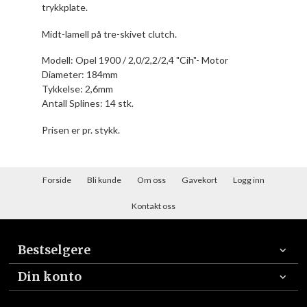
trykkplate.
Midt-lamell på tre-skivet clutch.
Modell: Opel 1900 / 2,0/2,2/2,4 "Cih"- Motor
Diameter: 184mm
Tykkelse: 2,6mm
Antall Splines: 14 stk.
Prisen er pr. stykk.
Forside
Bli kunde
Om oss
Gavekort
Logg inn
Kontakt oss
Bestselgere
Din konto