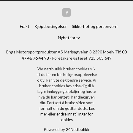
Frakt
Kjøpsbetingelser
Sikkerhet og personvern
Nyhetsbrev
Engs Motorsportprodukter AS Marisagveien 3 2390 Moelv Tlf.
00
47 46 76 44 98
- Foretaksregisteret 925 503 649
Vår nettbutikk bruker cookies slik
at du får en bedre kjøpsopplevelse
og vi kan yte deg bedre service. Vi
bruker cookies hovedsaklig til å
lagre innloggingsdetaljer og huske
hva du har puttet i handlekurven
din. Fortsett å bruke siden som
normalt om du godtar dette.
Les
mer
eller
endre innstillinger for
cookies.
Powered by
24Nettbutikk