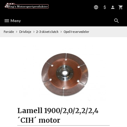
Gå
til
innholdet
Meny
Forside
Drivlinje
2-3 skivet clutch
Opel/reservedeler
Lamell 1900/2,0/2,2/2,4
´CIH´ motor