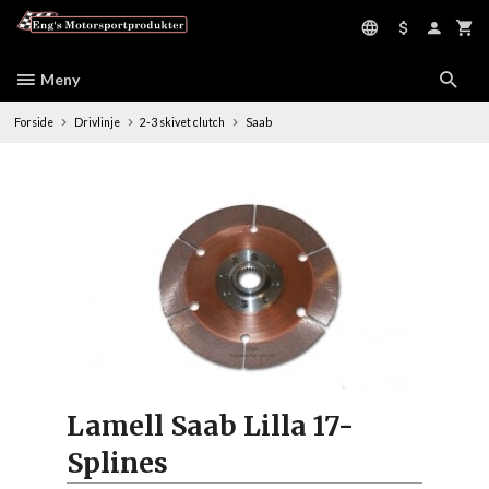
Gå
til
innholdet
Meny
Forside
Drivlinje
2-3 skivet clutch
Saab
Lamell Saab Lilla 17-
Splines