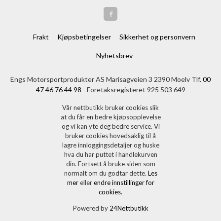
Frakt
Kjøpsbetingelser
Sikkerhet og personvern
Nyhetsbrev
Engs Motorsportprodukter AS Marisagveien 3 2390 Moelv Tlf.
00
47 46 76 44 98
- Foretaksregisteret 925 503 649
Vår nettbutikk bruker cookies slik
at du får en bedre kjøpsopplevelse
og vi kan yte deg bedre service. Vi
bruker cookies hovedsaklig til å
lagre innloggingsdetaljer og huske
hva du har puttet i handlekurven
din. Fortsett å bruke siden som
normalt om du godtar dette.
Les
mer
eller
endre innstillinger for
cookies.
Powered by
24Nettbutikk